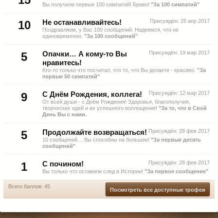
Вы получили первые 100 симпатий! Браво!
"За 100 симпатий"
Присуждён:
25 апр 2017
10
Не останавливайтесь!
Поздравляем, у Вас 100 сообщений. Надеемся, что не
единовременно.
"За 100 сообщений"
Присуждён:
19 мар 2017
5
Опачки… А кому-то Вы
нравитесь!
Кто-то только что посчитал, что то, что Вы делаете - красиво.
"За
первые 50 симпатий"
Присуждён:
12 мар 2017
9
С Днём Рождения, коллега!
От всей души - с Днём Рождения! Здоровья, благополучия,
творческих идей и их успешного воплощения!
"За то, что в Свой
День Вы с нами.
Присуждён:
28 фев 2017
5
Продолжайте возвращаться!
10 сообщений… Вы способны на большее!
"За первые десять
сообщений"
Присуждён:
28 фев 2017
1
С почином!
Вы только что оставили след в Истории!
"За первое сообщение"
Всего баллов: 45
Посмотреть все доступные трофеи