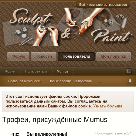
Войти или зарегистрироваться
Форум
Новости
Пользователи
Мои покупки
Форум
Пользователи
Mumus
Недавняя активность
Новые сообщения профиля
...
Этот сайт использует файлы cookie. Продолжая
пользоваться данным сайтом, Вы соглашаетесь на
использование нами Ваших файлов cookie.
Узнать больше.
Трофеи, присуждённые Mumus
Присуждён:
9 ноя 2017
15
Вы великолепны!