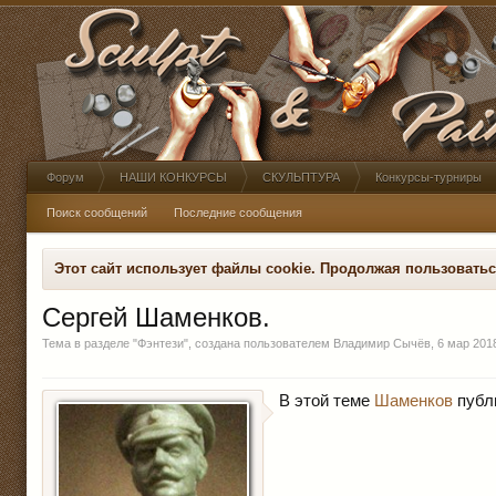
Форум
НАШИ КОНКУРСЫ
СКУЛЬПТУРА
Конкурсы-турниры
Поиск сообщений
Последние сообщения
Этот сайт использует файлы cookie. Продолжая пользовать
Сергей Шаменков.
Тема в разделе "
Фэнтези
", создана пользователем
Владимир Сычёв
,
6 мар 201
В этой теме
Шаменков
публи