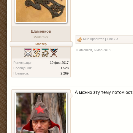
Шаменков
Moderator
Мне нравится | Like x
2
Мастер
Шаменков
,
6 мар 2018
Регистрация:
19 фев 2017
Сообщения:
1.528
Нравится:
2.269
А можно эту тему потом ос