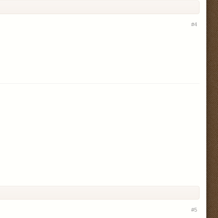
#4
#5