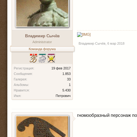
Владимир Сычёв
Administrator
Владимир Сычёв
,
6 мар 2018
Команда форума
Регистрация:
19 фев 2017
Сообщения:
1.853
Галерея:
33
Альбомы:
1
Нравится:
5.430
Имя:
Петрович
гномообразный персонаж по