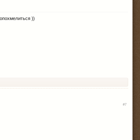
опохмелиться ))
#7