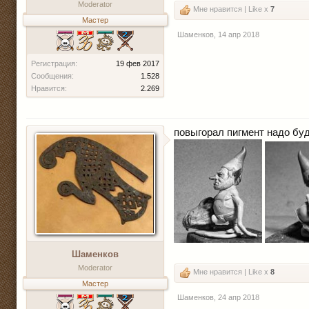
Moderator
Мне нравится | Like x
7
Мастер
Шаменков
,
14 апр 2018
Регистрация:
19 фев 2017
Сообщения:
1.528
Нравится:
2.269
повыгорал пигмент надо буде
Шаменков
Moderator
Мне нравится | Like x
8
Мастер
Шаменков
,
24 апр 2018