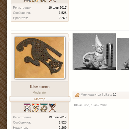
Регистрация:
19 фев 2017
Сообщения:
1.528
Нравится:
2.269
Шаменков
Moderator
Мне нравится | Like x
10
Мастер
Шаменков
,
1 май 2018
Регистрация:
19 фев 2017
Сообщения:
1.528
Нравится:
2.269