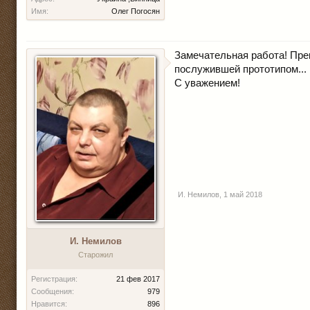
Имя:
Олег Погосян
Замечательная работа! Пре
послужившей прототипом...
С уважением!
И. Немилов
,
1 май 2018
И. Немилов
Старожил
Регистрация:
21 фев 2017
Сообщения:
979
Нравится:
896