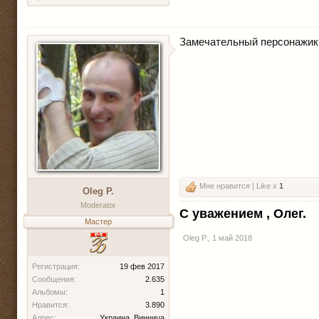
Замечательный персонажик!!
Мне нравится | Like x
1
Oleg P.
Moderator
С уважением , Олег.
Мастер
Oleg P.
,
1 май 2018
Регистрация:
19 фев 2017
Сообщения:
2.635
Альбомы:
1
Нравится:
3.890
Адрес:
Украина ,Винница