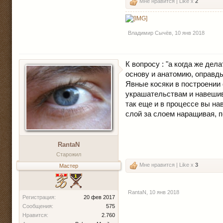
Мне нравится | Like x
2
Владимир Сычёв
,
10 янв 2018
К вопросу : "а когда же де
основу и анатомию, оправдыв
Явные косяки в построении
украшательствам и навешива
так еще и в процессе вы на
слой за слоем наращивая, п
RantaN
Старожил
Мне нравится | Like x
3
Мастер
RantaN
,
10 янв 2018
Регистрация:
20 фев 2017
Сообщения:
575
Нравится:
2.760