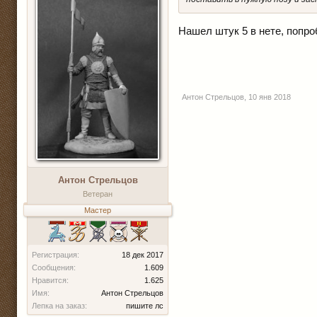
Нашел штук 5 в нете, попро
Антон Стрельцов
,
10 янв 2018
Антон Стрельцов
Ветеран
Мастер
Регистрация:
18 дек 2017
Сообщения:
1.609
Нравится:
1.625
Имя:
Антон Стрельцов
Лепка на заказ:
пишите лс