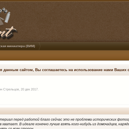
ская миниатюра (ВИМ)
ся данным сайтом, Вы соглашаетесь на использование нами Ваших 
он Стрельцов
,
20 дек 2017
.
териал перед работой благо сейчас это не проблема исторических фотог
хватает. В идеале конечно лучше взять кого-нибудь из домочадцев, наряд
нять со всех сторон.