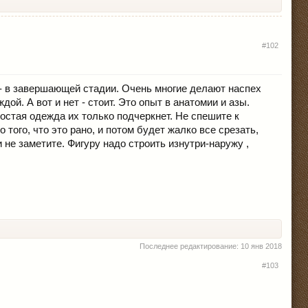
#102
н - в завершающей стадии. Очень многие делают наспех
ой. А вот и нет - стоит. Это опыт в анатомии и азы.
стая одежда их только подчеркнет. Не спешите к
ого, что это рано, и потом будет жалко все срезать,
 не заметите. Фигуру надо строить изнутри-наружу ,
Последнее редактирование:
10 янв 2018
#103