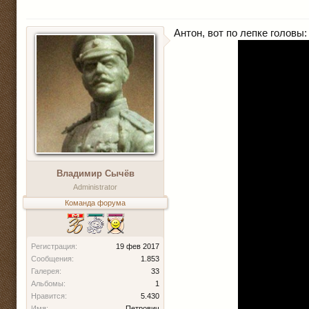
Антон, вот по лепке головы:
Владимир Сычёв
Administrator
Команда форума
Регистрация:
19 фев 2017
Сообщения:
1.853
Галерея:
33
Альбомы:
1
Нравится:
5.430
Имя:
Петрович