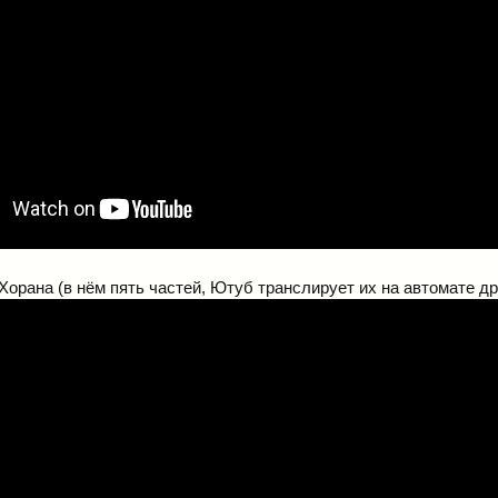
Хорана (в нём пять частей, Ютуб транслирует их на автомате дру