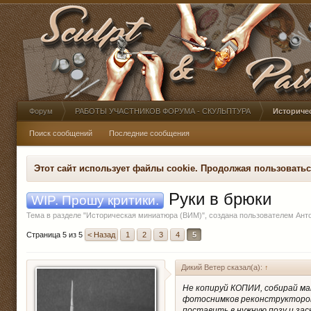
Форум
РАБОТЫ УЧАСТНИКОВ ФОРУМА - СКУЛЬПТУРА
Историче
Поиск сообщений
Последние сообщения
Этот сайт использует файлы cookie. Продолжая пользовать
Руки в брюки
WIP. Прошу критики.
Тема в разделе "
Историческая миниатюра (ВИМ)
", создана пользователем
Ант
Страница 5 из 5
< Назад
1
2
3
4
5
Дикий Ветер сказал(а):
↑
Не копируй КОПИИ, собирай ма
фотоснимков реконструкторов 
поставить в нужную позу и зас