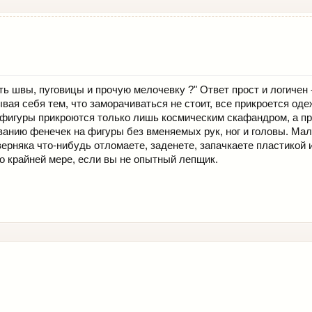
лать швы, пуговицы и прочую мелочевку ?" Ответ прост и логиче
ая себя тем, что заморачиваться не стоит, все прикроется одежд
 фигуры прикроются только лишь космическим скафандром, а про
нию фенечек на фигуры без вменяемых рук, ног и головы. Мало т
верняка что-нибудь отломаете, заденете, запачкаете пластикой и
о крайней мере, если вы не опытный лепщик.