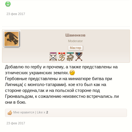
23 фев 2017
Шаменков
Moderator
Мастер
Добавлю по гербу и прочему, а также представлены на
этнических украинских землях.
Гербовные представлены и на миниатюре битва при
Лигница( с монголо-татарами). кое кто был как на
стороне ордена,так и на польской стороне под
Грюнвальдом, к сожалению неизвестно встречались ли
они в бою.
Мне нравится | Like x
2
23 фев 2017