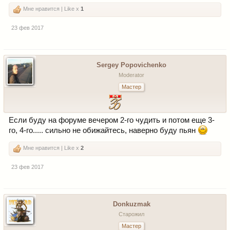
Мне нравится | Like x
1
23 фев 2017
Sergey Popovichenko
Moderator
Мастер
Если буду на форуме вечером 2-го чудить и потом еще 3-
го, 4-го..... сильно не обижайтесь, наверно буду пьян
Мне нравится | Like x
2
23 фев 2017
Donkuzmak
Старожил
Мастер