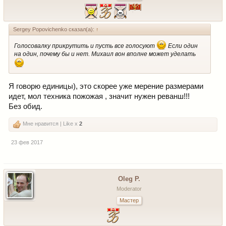
Sergey Popovichenko сказал(а):
↑
Голосовалку прикрутить и пусть все голосуют
Если один
на один, почему бы и нет. Михаил вон вполне может уделать
Я говорю единицы), это скорее уже мерение размерами
идет, мол техника пожожая , значит нужен реванш!!!
Без обид.
Мне нравится | Like x
2
23 фев 2017
Oleg P.
Moderator
Мастер