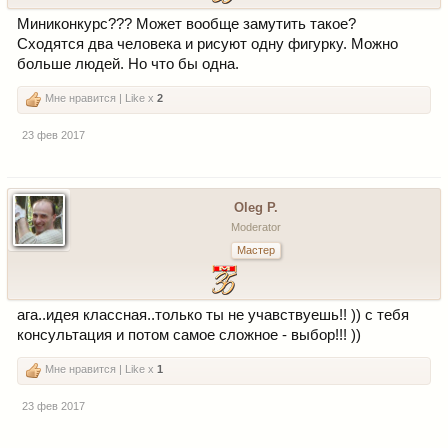
Миниконкурс??? Может вообще замутить такое?
Сходятся два человека и рисуют одну фигурку. Можно
больше людей. Но что бы одна.
Мне нравится | Like x
2
23 фев 2017
Oleg P.
Moderator
Мастер
ага..идея классная..только ты не учавствуешь!! )) с тебя
консультация и потом самое сложное - выбор!!! ))
Мне нравится | Like x
1
23 фев 2017