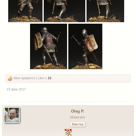
Мне нравится | Like x
16
23 фев 2017
Oleg P.
Moderator
Мастер