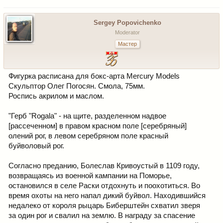
Sergey Popovichenko
Moderator
Мастер
Фигурка расписана для бокс-арта Mercury Мodels
Скульптор Олег Погосян. Смола, 75мм.
Роспись акрилом и маслом.
"Герб "Rogala" - на щите, разделенном надвое
[рассеченном] в правом красном поле [серебряный]
олений рог, в левом серебряном поле красный
буйволовый рог.
Согласно преданию, Болеслав Кривоустый в 1109 году,
возвращаясь из военной кампании на Поморье,
остановился в селе Раски отдохнуть и поохотиться. Во
время охоты на него напал дикий буйвол. Находившийся
недалеко от короля рыцарь Биберштейн схватил зверя
за один рог и свалил на землю. В награду за спасение