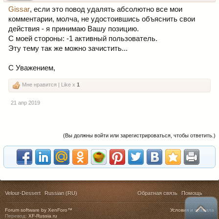
Gissar
, если это повод удалять абсолютно все мои
комментарии, молча, не удостоившись объяснить свои
действия - я принимаю Вашу позицию.
С моей стороны: -1 активный пользователь.
Эту тему так же можно зачистить...
С Уважением,
Мне нравится | Like x
1
21 апр 2019
(Вы должны войти или зарегистрироваться, чтобы ответить.)
Velour-Dessert
Russian (RU)
Обратная связь
Помощь
Forum software by XenForo™
Условия и правила
Перевод:
XF-Russia.ru