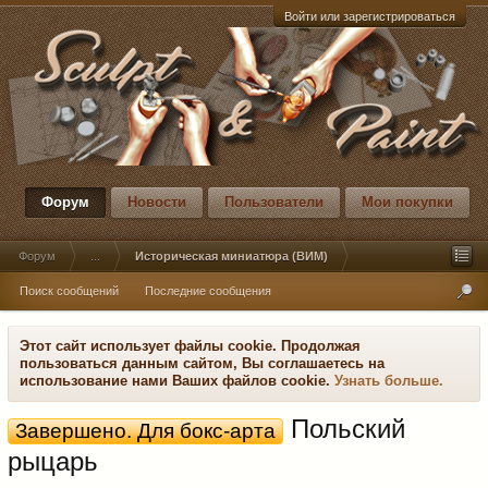
Войти или зарегистрироваться
Форум
Новости
Пользователи
Мои покупки
Форум
...
Историческая миниатюра (ВИМ)
Поиск сообщений
Последние сообщения
Этот сайт использует файлы cookie. Продолжая
пользоваться данным сайтом, Вы соглашаетесь на
использование нами Ваших файлов cookie.
Узнать больше.
Польский
Завершено. Для бокс-арта
рыцарь