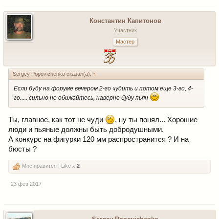
Константин Капитонов
Участник
Мастер
Sergey Popovichenko сказал(а):
↑
Если буду на форуме вечером 2-го чудить и потом еще 3-го, 4-
го..... сильно не обижайтесь, наверно буду пьян
Ты, главное, как тот не чуди
, ну ты понял... Хорошие
люди и пьяные должны быть добродушными.
А конкурс на фигурки 120 мм распространится ? И на
бюсты ?
Мне нравится | Like x
2
23 фев 2017