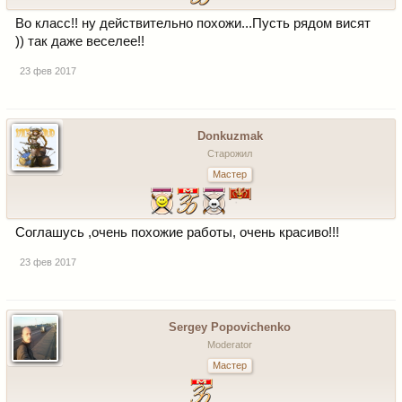
Во класс!! ну действительно похожи...Пусть рядом висят
)) так даже веселее!!
23 фев 2017
Donkuzmak
Старожил
Мастер
Соглашусь ,очень похожие работы, очень красиво!!!
23 фев 2017
Sergey Popovichenko
Moderator
Мастер