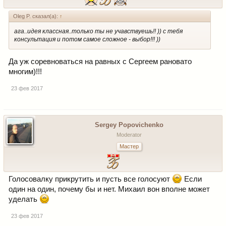
Oleg P. сказал(а):
↑
ага..идея классная..только ты не учавствуешь!! )) с тебя
консультация и потом самое сложное - выбор!!! ))
Да уж соревноваться на равных с Сергеем рановато
многим)!!!
23 фев 2017
Sergey Popovichenko
Moderator
Мастер
Голосовалку прикрутить и пусть все голосуют
Если
один на один, почему бы и нет. Михаил вон вполне может
уделать
23 фев 2017