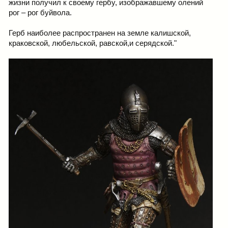
жизни получил к своему гербу, изображавшему олений
рог – рог буйвола.
Герб наиболее распространен на земле калишской,
краковской, любельской, равской,и серядской."