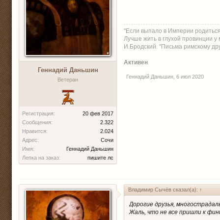
"Если выпало в Империи родиться
Лучше жить в глухой провинции у м
И.Бродский. "Письма римскому друг
Активен
Геннадий Даньшин
Геннадий Даньшин
,
6 июл 2020
Ветеран
Регистрация:
20 фев 2017
Сообщения:
2.322
Нравится:
2.024
Адрес:
Сочи
Имя:
Геннадий Даньшин
Лепка на заказ:
пишите лс
Владимир Сычёв сказал(а):
↑
Дорогие друзья, многострада
Жаль, что не все пришли к фин