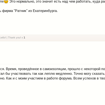
але
Это нормально, это значит есть над чем работать, куда ра
 фирма "Ратник" из Екатеринбурга.
ибо! | Thank you! x
1
я. Время, проведённое в самоизоляции, прошло с некоторой по
тал бы участвовать так как леплю медленно. Точно могу сказать,
ено. Как и с моим участием в работе форума. Всем успехов в тв