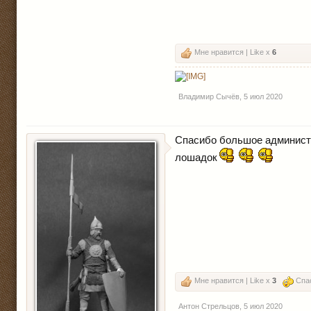
Мне нравится | Like x
6
Владимир Сычёв
,
5 июл 2020
Спасибо большое администр
лошадок
Мне нравится | Like x
3
Спас
Антон Стрельцов
,
5 июл 2020