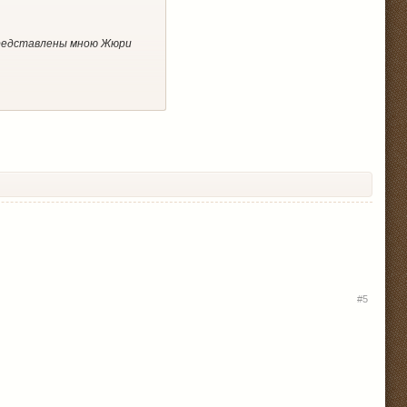
представлены мною Жюри
е с пандемией, коснулись и
97304
#5