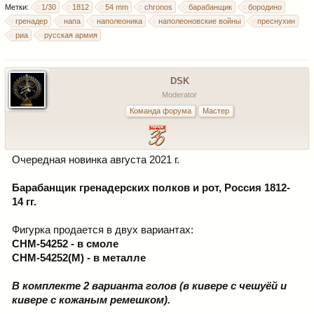
Метки:
1/30
1812
54 mm
chronos
барабанщик
бородино
гренадер
напа
наполеоника
наполеоновские войны
преснухин
риа
русская армия
DSK
Moderator
Команда форума
Мастер
Очередная новинка августа 2021 г.
Барабанщик гренадерских полков и рот, Россия 1812-
14 гг.
Фигурка продается в двух вариантах:
CHM-54252 - в смоле
CHM-54252(M) - в металле
В комплекте 2 варианта голов (в кивере с чешуёй и
кивере с кожаным ремешком).