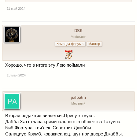
11 май 2024
DSK
Moderator
Команда форума
Мастер
Хорошо, что в итоге эту Лею поймали
13 май 2024
palpatin
Местный
Вторая редакция виньетки..Присутствуют.
Дабба Хатт глава криминального сообщества Татуина.
Биб Фортуна, тви'лек. Советник Джаббы.
Салациус Крамб, ковакиеанец, шут при дворе Джаббы.