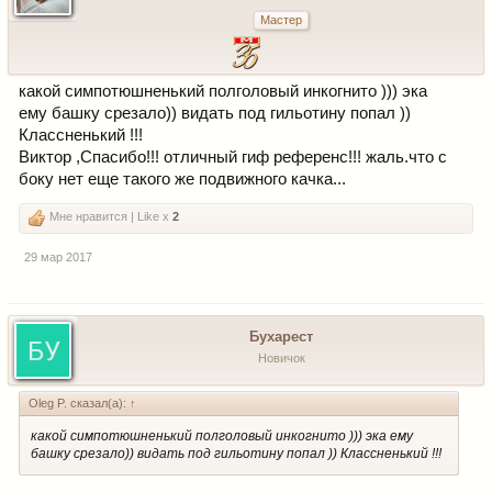
Мастер
какой симпотюшненький полголовый инкогнито ))) эка
ему башку срезало)) видать под гильотину попал ))
Классненький !!!
Виктор ,Спасибо!!! отличный гиф референс!!! жаль.что с
боку нет еще такого же подвижного качка...
Мне нравится | Like x
2
29 мар 2017
Бухарест
Новичок
Oleg P. сказал(а):
↑
какой симпотюшненький полголовый инкогнито ))) эка ему
башку срезало)) видать под гильотину попал )) Классненький !!!