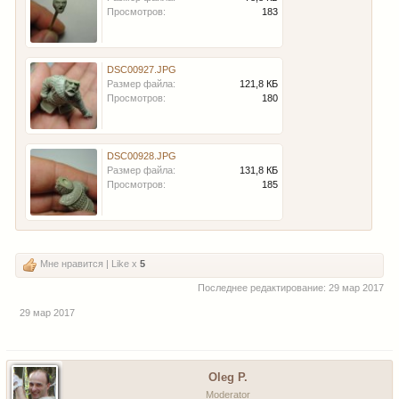
Просмотров:
183
DSC00927.JPG
Размер файла:
121,8 КБ
Просмотров:
180
DSC00928.JPG
Размер файла:
131,8 КБ
Просмотров:
185
Мне нравится | Like x
5
Последнее редактирование:
29 мар 2017
29 мар 2017
Oleg P.
Moderator