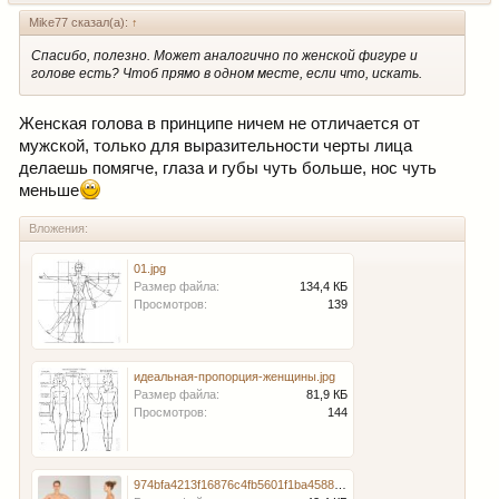
Mike77 сказал(а):
↑
Спасибо, полезно. Может аналогично по женской фигуре и
голове есть? Чтоб прямо в одном месте, если что, искать.
Женская голова в принципе ничем не отличается от
мужской, только для выразительности черты лица
делаешь помягче, глаза и губы чуть больше, нос чуть
меньше
Вложения:
01.jpg
Размер файла:
134,4 КБ
Просмотров:
139
идеальная-пропорция-женщины.jpg
Размер файла:
81,9 КБ
Просмотров:
144
974bfa4213f16876c4fb5601f1ba4588.jpg