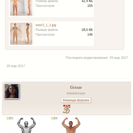
Размер файла:
42,4 КБ
Просмотров:
155
tutor3_1_1.jpg
Размер файла:
28,5 КБ
Просмотров:
146
Последнее редактирование:
29 мар 2017
29 мар 2017
Gissar
Administrator
Команда форума