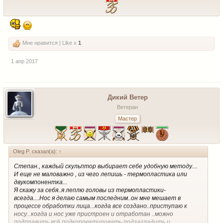
Мне нравится | Like x
1
1 апр 2017
Дикий Ветер
Ветеран
Мастер
Oleg P. сказал(а):
↑
Степан., каждый скульптор выбирает себе удобную методу....
И еще не маловажно , из чего лепишь - термопластика или
двукомпонентка...
Я скажу за себя..я леплю головы из термопластики-
всегда....Нос я делаю самым последним..он мне мешает в
процессе обработки лица...когда все создано..приступаю к
носу...когда и нос уже пристроен и отработан ..можно
подправить всё.подкорректировать,подзагладить и