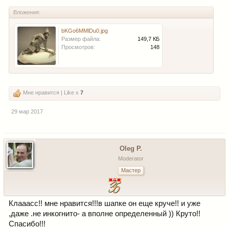
Вложения:
bKGo6MMlDu0.jpg
Размер файла:
149,7 КБ
Просмотров:
148
Мне нравится | Like x
7
29 мар 2017
Oleg P.
Moderator
Мастер
Клааасс!! мне нравится!!!в шапке он еще круче!! и уже
,даже .не инкогнито- а вполне определенный )) Круто!!
Спасибо!!!