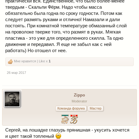
практически вся. Единственное, что было более-менее
твердым - Скальпи Фёрм. Надо чтобы масса
обязательно была годна по сроку годности. Потом как
следует размять руками и отлично! Намазали и дали
постоять. При комнатной температуре обмазанный слой
на проволоке тверже того, что размят в руках. Мягкая
пластика - это уже для определенного скилла. Та одно
движение и передавил. Я еще не забыл как с ней
работать) Но отошел от нее.
Мне нравится | Like x
1
26 мар 2017
Zippo
Moderator
Команда форума
Мастер
Сергей, на лошадке глазурь прянишная - укусить хочется
и цвет такой топленый