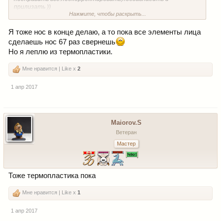
прилизать ))
Нажмите, чтобы раскрыть...
Носогубные складки стоит обозначить сразу...потом
пролепить нос..и по окончании проработки анатомии носа
,добавить не достающий объём носогубным складкам...
Я тоже нос в конце делаю, а то пока все элементы лица
сделаешь нос 67 раз свернешь
Но я леплю из термопластики.
Мне нравится | Like x
2
1 апр 2017
Maiorov.S
Ветеран
Мастер
Тоже термопластика пока
Мне нравится | Like x
1
1 апр 2017