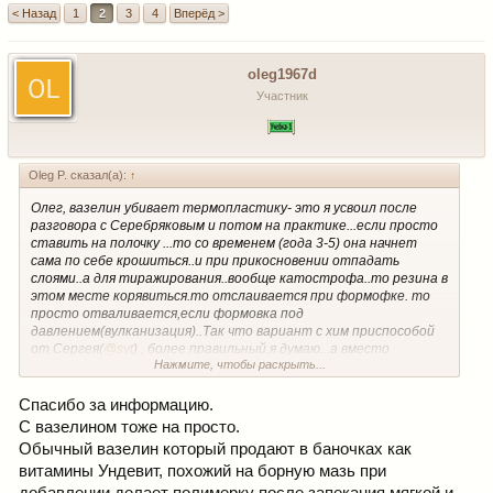
< Назад
1
2
3
4
Вперёд >
oleg1967d
Участник
Oleg P. сказал(а):
↑
Олег, вазелин убивает термопластику- это я усвоил после
разговора с Серебряковым и потом на практике...если просто
ставить на полочку ...то со временем (года 3-5) она начнет
сама по себе крошиться..и при прикосновении отпадать
слоями..а для тиражирования..вообще катострофа..то резина в
этом месте корявиться.то отслаивается при формофке. то
просто отваливается,если формовка под
давлением(вулканизация)..Так что вариант с хим приспособой
от Сергея(
@svt
) , более правильный.я думаю...а вместо
Нажмите, чтобы раскрыть...
вазелина ,лучше или касторку..или растительное масло...
Спасибо за информацию.
С вазелином тоже на просто.
Обычный вазелин который продают в баночках как
витамины Ундевит, похожий на борную мазь при
добавлении делает полимерку после запекания мягкой и