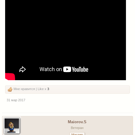
Мне нравится | Like x
3
31 мар 2017
Maiorov.S
Ветеран
Мастер