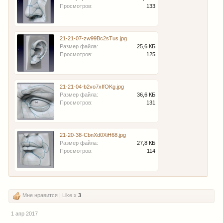
Просмотров:
133
21-21-07-zw99Bc2sTus.jpg
Размер файла:
25,6 КБ
Просмотров:
125
21-21-04-b2vo7xIfOKg.jpg
Размер файла:
36,6 КБ
Просмотров:
131
21-20-38-CbnXd0XiH68.jpg
Размер файла:
27,8 КБ
Просмотров:
114
Мне нравится | Like x
3
1 апр 2017