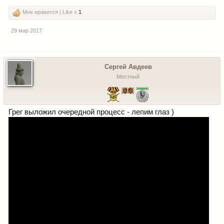
Мне нравится | Like x
1
29 мар 2017
Сергей Авдеев
Местный
Грег выложил очередной процесс - лепим глаз )