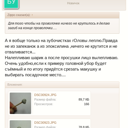
Новичок
Zippo сказал(а):
↑
Для того чтобы на проволочке ничего не крутилось я делаю
загиб на конце проволочки.....
А я вобще только на зубочистках гОловы леплю.Правда
не из запеканок а из эпоксилина ,ничего не крутится и не
отваливается...
Налепливаю шарик а после просушки лицо вылепливаю.
Очень удобно,если к примеру головной убор будет
съёмный и по итогу придётся срезать макушку и
выбирать посадочное место....
Вложения:
DSC00924.JPG
Размер файла:
89,7 КБ
Просмотров:
166
DSC00923.JPG
Размер файла:
78,8 КБ