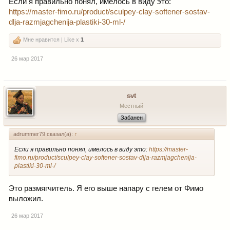
Если я правильно понял, имелось в виду это:
https://master-fimo.ru/product/sculpey-clay-softener-sostav-
dlja-razmjagchenija-plastiki-30-ml-/
Мне нравится | Like x
1
26 мар 2017
svt
Местный
Забанен
adrummer79 сказал(а):
↑
Если я правильно понял, имелось в виду это:
https://master-
fimo.ru/product/sculpey-clay-softener-sostav-dlja-razmjagchenija-
plastiki-30-ml-/
Это размягчитель. Я его выше напару с гелем от Фимо
выложил.
26 мар 2017