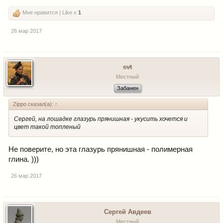
Мне нравится | Like x
1
26 мар 2017
svt
Местный
Забанен
Zippo сказал(а):
↑
Сергей, на лошадке глазурь прянишная - укусить хочется и
цвет такой топленый
Не поверите, но эта глазурь прянишная - полимерная
глина. )))
26 мар 2017
Сергей Авдеев
Местный