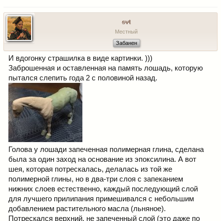
svt
Местный
Забанен
И вдогонку страшилка в виде картинки. )))
Заброшенная и оставленная на память лошадь, которую
пытался слепить года 2 с половиной назад.
Голова у лошади запеченная полимерная глина, сделана
была за один заход на основание из эпоксилина. А вот
шея, которая потрескалась, делалась из той же
полимерной глины, но в два-три слоя с запеканием
нижних слоев естественно, каждый последующий слой
для лучшего прилипания примешивался с небольшим
добавлением растительного масла (льняное).
Потрескался верхний, не запеченный слой (это даже по