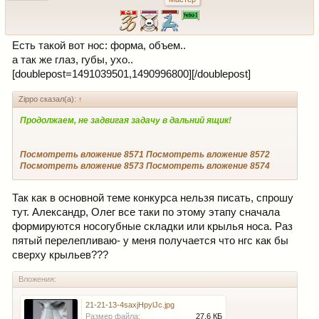
Есть такой вот нос: форма, объем..
а так же глаз, губы, ухо..
[doublepost=1491039501,1490996800][/doublepost]
Zippo сказал(а):
↑
Продолжаем, не задвигая задачу в дальний ящик!
Посмотреть вложение 8571
Посмотреть вложение 8572
Посмотреть вложение 8573
Посмотреть вложение 8574
Так как в основной теме конкурса нельзя писать, спрошу
тут. Александр, Олег все таки по этому этапу сначала
формируются носогубные складки или крылья носа. Раз
пятый перелепливаю- у меня получается что нгс как бы
сверху крыльев???
Вложения:
21-21-13-4saxjHpylJc.jpg
Размер файла:
27,6 КБ