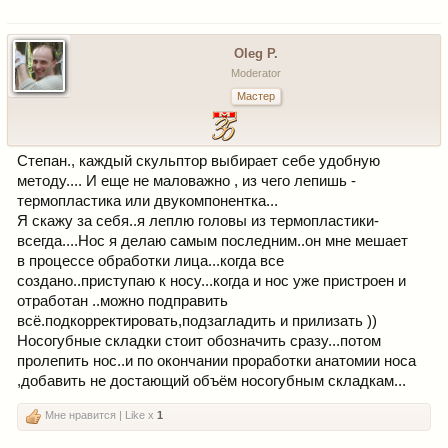
Oleg P.
Moderator
Мастер
Степан., каждый скульптор выбирает себе удобную
методу.... И еще не маловажно , из чего лепишь -
термопластика или двукомпонентка...
Я скажу за себя..я леплю головы из термопластики-
всегда....Нос я делаю самым последним..он мне мешает
в процессе обработки лица...когда все
создано..приступаю к носу...когда и нос уже пристроен и
отработан ..можно подправить
всё.подкорректировать,подзагладить и прилизать ))
Носогубные складки стоит обозначить сразу...потом
пролепить нос..и по окончании проработки анатомии носа
,добавить не достающий объём носогубным складкам...
Мне нравится | Like x
1