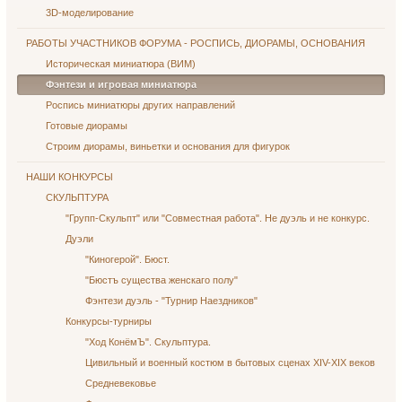
3D-моделирование
РАБОТЫ УЧАСТНИКОВ ФОРУМА - РОСПИСЬ, ДИОРАМЫ, ОСНОВАНИЯ
Историческая миниатюра (ВИМ)
Фэнтези и игровая миниатюра
Роспись миниатюры других направлений
Готовые диорамы
Строим диорамы, виньетки и основания для фигурок
НАШИ КОНКУРСЫ
СКУЛЬПТУРА
"Групп-Скульпт" или "Совместная работа". Не дуэль и не конкурс.
Дуэли
"Киногерой". Бюст.
"Бюстъ существа женскаго полу"
Фэнтези дуэль - "Турнир Наездников"
Конкурсы-турниры
"Ход КонёмЪ". Скульптура.
Цивильный и военный костюм в бытовых сценах XIV-XIX веков
Средневековье