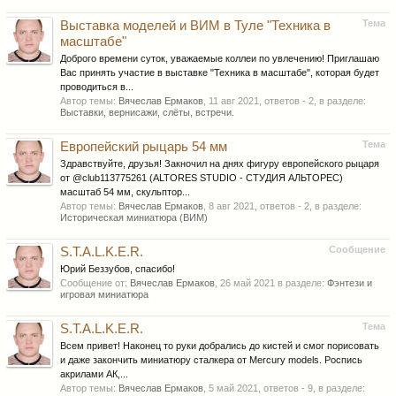
Тема
Выставка моделей и ВИМ в Туле "Техника в
масштабе"
Доброго времени суток, уважаемые коллеи по увлечению! Приглашаю
Вас принять участие в выставке "Техника в масштабе", которая будет
проводиться в...
Автор темы:
Вячеслав Ермаков
,
11 авг 2021
, ответов - 2, в разделе:
Выставки, вернисажи, слёты, встречи.
Тема
Европейский рыцарь 54 мм
Здравствуйте, друзья! Закночил на днях фигуру европейского рыцаря
от @club113775261 (ALTORES STUDIO - СТУДИЯ АЛЬТОРЕС)
масштаб 54 мм, скульптор...
Автор темы:
Вячеслав Ермаков
,
8 авг 2021
, ответов - 2, в разделе:
Историческая миниатюра (ВИМ)
Сообщение
S.T.A.L.K.E.R.
Юрий Беззубов, спасибо!
Сообщение от:
Вячеслав Ермаков
,
26 май 2021
в разделе:
Фэнтези и
игровая миниатюра
Тема
S.T.A.L.K.E.R.
Всем привет! Наконец то руки добрались до кистей и смог порисовать
и даже закончить миниатюру сталкера от Mercury models. Роспись
акрилами АК,...
Автор темы:
Вячеслав Ермаков
,
5 май 2021
, ответов - 9, в разделе: