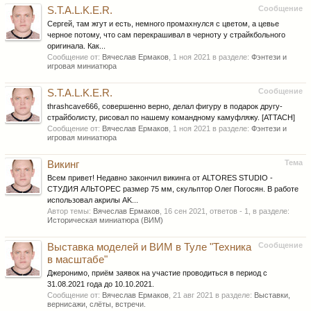
Сообщение
S.T.A.L.K.E.R.
Сергей, там жгут и есть, немного промахнулся с цветом, а цевье
черное потому, что сам перекрашивал в черноту у страйкбольного
оригинала. Как...
Сообщение от:
Вячеслав Ермаков
,
1 ноя 2021
в разделе:
Фэнтези и
игровая миниатюра
Сообщение
S.T.A.L.K.E.R.
thrashcave666, совершенно верно, делал фигуру в подарок другу-
страйболисту, рисовал по нашему командному камуфляжу. [ATTACH]
Сообщение от:
Вячеслав Ермаков
,
1 ноя 2021
в разделе:
Фэнтези и
игровая миниатюра
Тема
Викинг
Всем привет! Недавно закончил викинга от ALTORES STUDIO -
СТУДИЯ АЛЬТОРЕС размер 75 мм, скульптор Олег Погосян. В работе
использовал акрилы AK...
Автор темы:
Вячеслав Ермаков
,
16 сен 2021
, ответов - 1, в разделе:
Историческая миниатюра (ВИМ)
Сообщение
Выставка моделей и ВИМ в Туле "Техника
в масштабе"
Джеронимо, приём заявок на участие проводиться в период с
31.08.2021 года до 10.10.2021.
Сообщение от:
Вячеслав Ермаков
,
21 авг 2021
в разделе:
Выставки,
вернисажи, слёты, встречи.