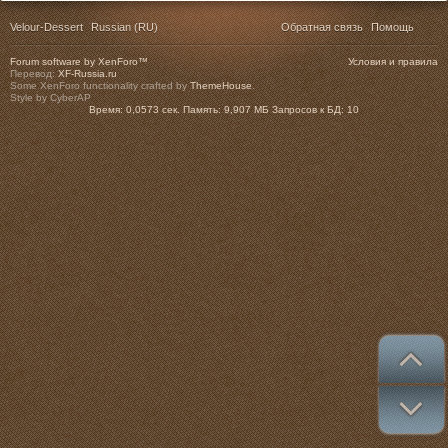
Velour-Dessert
Russian (RU)
Обратная связь
Помощь
Forum software by XenForo™
Условия и правила
Перевод:
XF-Russia.ru
Some XenForo functionality crafted by
ThemeHouse
.
Style by CyberAP
Время:
0,0573 сек.
Память:
9,907 МБ
Запросов к БД:
10