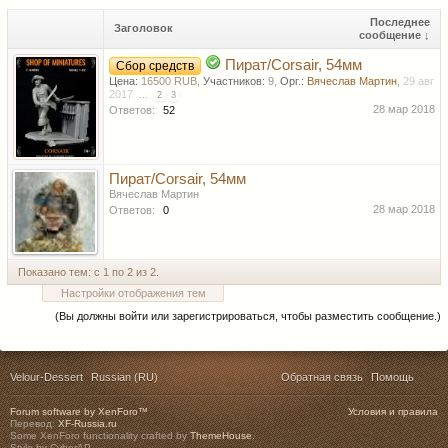
Последнее
Заголовок
сообщение ↓
Пират/Corsair, 54мм
Сбор средств
Цена:
16500 RUB
,
Участников:
9
,
Орг.:
Вячеслав Мартин
,
29 авг
2017
...
2
3
28 мар 2018
Ответов:
52
Пират/Corsair, 54мм
Вячеслав Мартин
28 мар 2018
Ответов:
0
Показано тем: с 1 по 2 из 2.
Настройки отображения тем
(Вы должны войти или зарегистрироваться, чтобы разместить сообщение.)
Velour-Dessert
Russian (RU)
Обратная связь
Помощь
Forum software by XenForo™
Условия и правила
Перевод:
XF-Russia.ru
Some XenForo functionality crafted by
ThemeHouse
.
Style by CyberAP