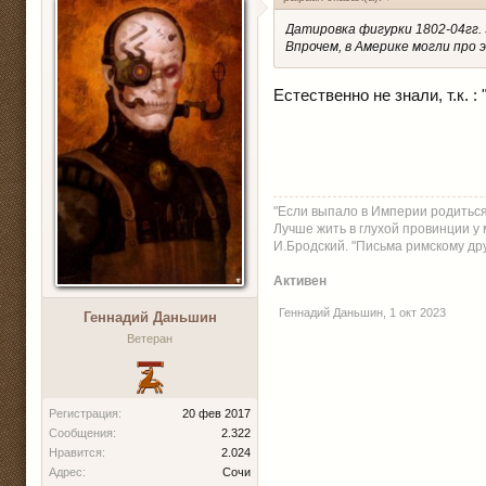
Датировка фигурки 1802-04гг. 
Впрочем, в Америке могли про э
Естественно не знали, т.к. 
"Если выпало в Империи родиться
Лучше жить в глухой провинции у м
И.Бродский. "Письма римскому друг
Активен
Геннадий Даньшин
,
1 окт 2023
Геннадий Даньшин
Ветеран
Регистрация:
20 фев 2017
Сообщения:
2.322
Нравится:
2.024
Адрес:
Сочи