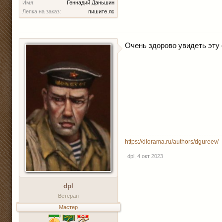
Имя:
Геннадий Даньшин
Лепка на заказ:
пишите лс
Очень здорово увидеть эту
https://diorama.ru/authors/dgureev/
dpl
,
4 окт 2023
dpl
Ветеран
Мастер