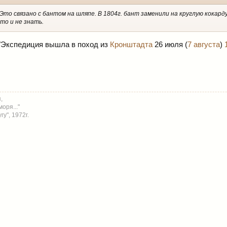
Это связано с бантом на шляпе. В 1804г. бант заменили на круглую кокарду
то и не знать.
: "Экспедиция вышла в поход из
Кронштадта
26 июля (
7 августа
)
,
оря..."
у", 1972г.