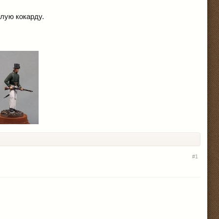
глую кокарду.
#1