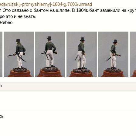
eads/russkij-promyshlennyj-1804-g.7600/unread
. Это связано с бантом на шляпе. В 1804г. бант заменили на кру
о это и не знать.
 Pebeo.
x
1
сь