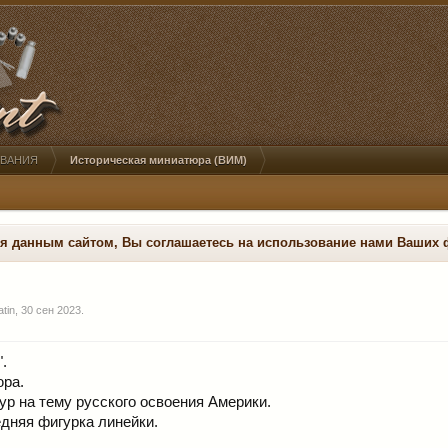
ОВАНИЯ
Историческая миниатюра (ВИМ)
ся данным сайтом, Вы соглашаетесь на использование нами Ваших 
atin
,
30 сен 2023
.
.
юра.
р на тему русского освоения Америки.
едняя фигурка линейки.