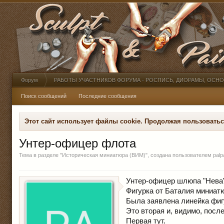
Форум
РАБОТЫ УЧАСТНИКОВ ФОРУМА - РОСПИСЬ, ДИОРАМЫ, ОСН
Поиск сообщений
Последние сообщения
Этот сайт использует файлы cookie. Продолжая пользовать
Унтер-офицер флота
Тема в разделе "
Историческая миниатюра (ВИМ)
", создана пользователем
palp
Унтер-офицер шлюпа "Нева"
Фигурка от Баталия миниат
Была заявлена линейка фигу
Это вторая и, видимо, посл
Первая тут.