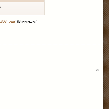
.
1803 года
" (Википедия).
#3