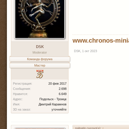
www.chronos-mini
DSK
DSK
,
1 окт 2023
Moderator
Команда форума
Мастер
Регистрация:
20 фев 2017
Сообщения:
2.698
Нравится:
6.649
Адрес:
Подольск - Троицк
Имя:
Дмитрий Карамнов
3D на заказ:
уточняйте
palpatin сказал(а):
↑