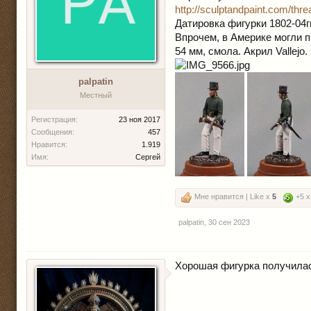
http://sculptandpaint.com/thr
Датировка фигурки 1802-04гг
Впрочем, в Америке могли пр
54 мм, смола. Акрил Vallejo.
palpatin
Местный
Регистрация:
23 ноя 2017
Сообщения:
457
Нравится:
1.919
Имя:
Сергей
Мне нравится | Like x
5
+5 
palpatin
,
30 сен 2023
Хорошая фигурка получила