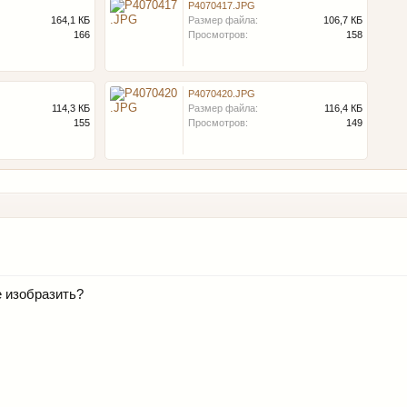
P4070417.JPG
164,1 КБ
Размер файла:
106,7 КБ
166
Просмотров:
158
P4070420.JPG
114,3 КБ
Размер файла:
116,4 КБ
155
Просмотров:
149
е изобразить?