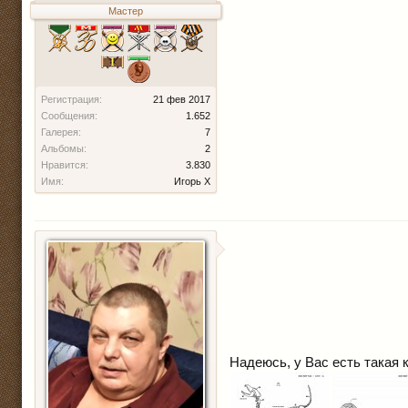
Мастер
Регистрация:
21 фев 2017
Сообщения:
1.652
Галерея:
7
Альбомы:
2
Нравится:
3.830
Имя:
Игорь Х
Надеюсь, у Вас есть такая к