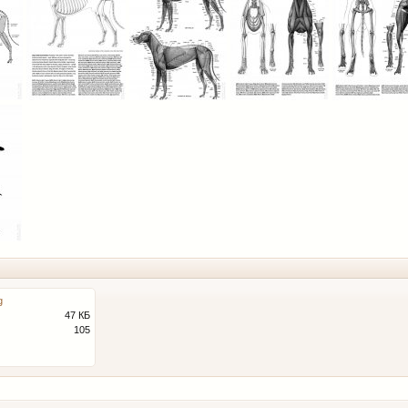
g
47 КБ
105