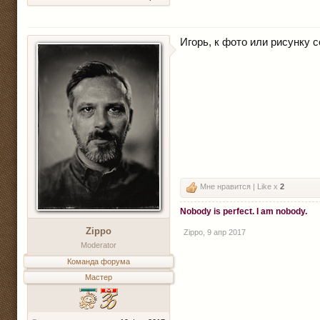
Игорь, к фото или рисунку
Мне нравится | Like x
2
Nobody is perfect. I am nobody.
Zippo
Zippo
,
9 апр 2017
Moderator
Команда форума
Мастер