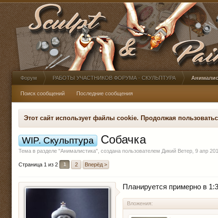
Форум
РАБОТЫ УЧАСТНИКОВ ФОРУМА - СКУЛЬПТУРА
Анималис
Поиск сообщений
Последние сообщения
Этот сайт использует файлы cookie. Продолжая пользовать
Собачка
WIP. Скульптура
Тема в разделе "
Анималистика
", создана пользователем
Дикий Ветер
,
9 апр 20
Страница 1 из 2
1
2
Вперёд >
Планируется примерно в 1:
Вложения: