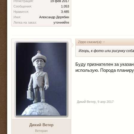
Регистрация:
19 фев 2017
Сообщения:
1.053
Нравится:
3.485
Имя:
Александр Дерябин
Лепка на заказ:
уточняйте
Zippo сказал(а):
↑
Игорь, к фото или рисунку со
Буду признателен за указан
использую. Порода планир
Дикий Ветер
,
9 апр 2017
Дикий Ветер
Ветеран