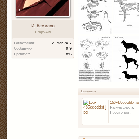
И. Немилов
Старожил
Регистрация:
21 фев 2017
Сообщения:
979
Нравится:
896
Вложения:
156-485ddcddbf.jp
Размер файла:
Просмотров: