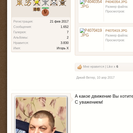
P4040354.JPG
Размер файла:
Просмотров:
Регистрация:
21 фев 2017
Сообщения:
1.652
P4070419.JPG
Галерея:
7
Размер файла:
Альбомы:
2
Просмотров:
Нравится:
3.830
Имя:
Игорь Х
Мне нравится | Like x
6
Дикий Ветер
,
10 апр 2017
А какое движение Вы хотит
С уважением!