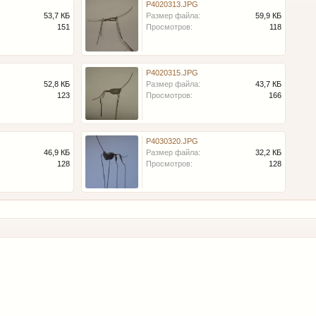
P4020313.JPG
53,7 КБ
Размер файла:
59,9 КБ
151
Просмотров:
118
P4020315.JPG
52,8 КБ
Размер файла:
43,7 КБ
123
Просмотров:
166
P4030320.JPG
46,9 КБ
Размер файла:
32,2 КБ
128
Просмотров:
128