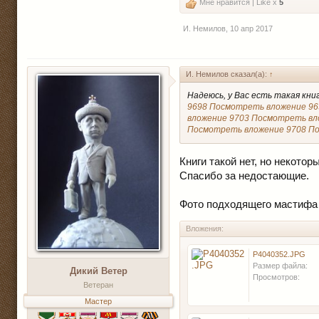
Мне нравится | Like x
5
И. Немилов
,
10 апр 2017
И. Немилов сказал(а):
↑
Надеюсь, у Вас есть такая книга
9698
Посмотреть вложение 96
вложение 9703
Посмотреть вл
Посмотреть вложение 9708
По
Книги такой нет, но некотор
Спасибо за недостающие.
Фото подходящего мастифа 
Вложения:
P4040352.JPG
Размер файла:
Дикий Ветер
Просмотров:
Ветеран
Мастер