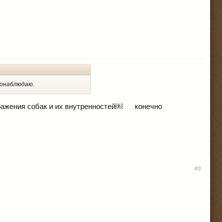
понаблюдаю.
бражения собак и их внутренностей￼
конечно
#3