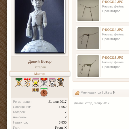
P4020312.JPG
Размер файла:
Просмотров:
P4020314.JPG
Размер файла:
Просмотров:
P4020316.JPG
Дикий Ветер
Размер файла:
Просмотров:
Ветеран
Мастер
Мне нравится | Like x
6
Регистрация:
21 фев 2017
Дикий Ветер
,
9 апр 2017
Сообщения:
1.652
Галерея:
7
Альбомы:
2
Нравится:
3.830
Имя:
Игорь Х