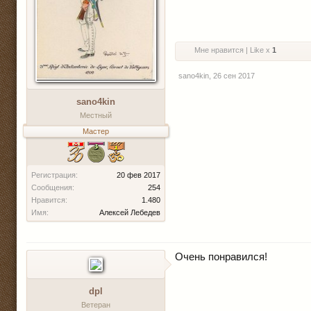
Мне нравится | Like x
1
sano4kin
,
26 сен 2017
sano4kin
Местный
Мастер
Регистрация:
20 фев 2017
Сообщения:
254
Нравится:
1.480
Имя:
Алексей Лебедев
Очень понравился!
dpl
Ветеран