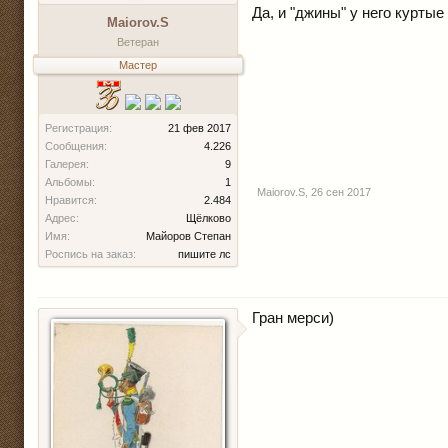
Да, и "джины" у него куртые
Maiorov.S
Ветеран
Мастер
Регистрация:
21 фев 2017
Сообщения:
4.226
Галерея:
9
Альбомы:
1
Maiorov.S
,
26 сен 2017
Нравится:
2.484
Адрес:
Щёлково
Имя:
Майоров Степан
Роспись на заказ:
пишите лс
Гран мерси)