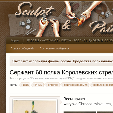
Форум
РАБОТЫ УЧАСТНИКОВ ФОРУМА - РОСПИСЬ, ДИОРАМЫ, ОСН
Поиск сообщений
Последние сообщения
Этот сайт использует файлы cookie. Продолжая пользовать
Сержант 60 полка Королевских стре
Тема в разделе "
Историческая миниатюра (ВИМ)
", создана пользователем
sano
Метки:
1815
54 мм
chronos
британская армия
наполеоновски
Всем привет!
Фигурка Chronos miniatures