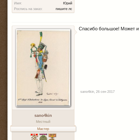
Имя:
Юрий
Роспись на заказ:
пишите лс
Спасибо большое! Может и 
sano4kin
,
26 сен 2017
sano4kin
Местный
Мастер