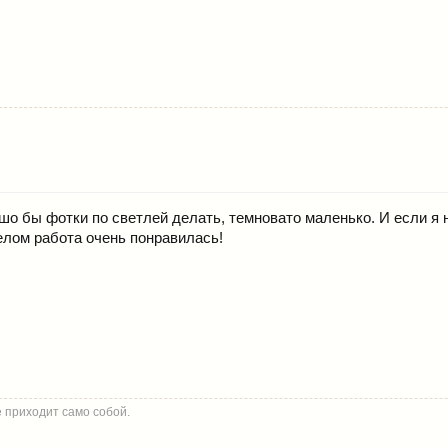
о бы фотки по светлей делать, темновато маленько. И если я н
елом работа очень понравилась!
 приходит само собой.