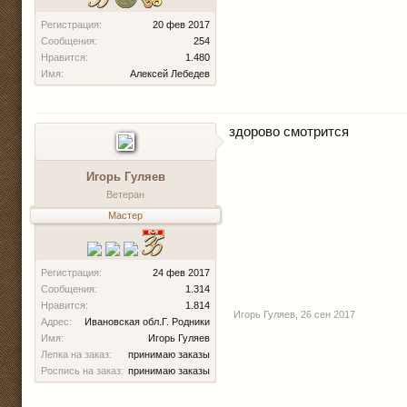
Регистрация:
20 фев 2017
Сообщения:
254
Нравится:
1.480
Имя:
Алексей Лебедев
здорово смотрится
Игорь Гуляев
Ветеран
Мастер
Регистрация:
24 фев 2017
Сообщения:
1.314
Нравится:
1.814
Игорь Гуляев
,
26 сен 2017
Адрес:
Ивановская обл.Г. Родники
Имя:
Игорь Гуляев
Лепка на заказ:
принимаю заказы
Роспись на заказ:
принимаю заказы