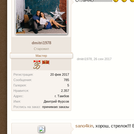
Отлично!!!!!!!!!!!!!!!!
dmitri1978
Старожил
Мастер
dmitri1978
,
26 сен 2017
Регистрация:
20 фев 2017
Сообщения:
785
Галерея:
5
Нравится:
2.357
Адрес:
г. Тамбов
Имя:
Дмитрий Фурсов
Роспись на заказ:
принимаю заказы
sano4kin
, хорош, стрелок!!!