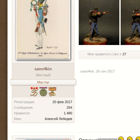
Мне нравится | Like x
27
sano4kin
sano4kin
,
26 сен 2017
Местный
Мастер
Регистрация:
20 фев 2017
Сообщения:
254
Нравится:
1.480
Имя:
Алексей Лебедев