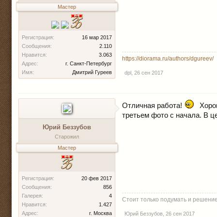
Мастер
Регистрация:
16 мар 2017
Сообщения:
2.110
Нравится:
3.063
https://diorama.ru/authors/dgureev/
Адрес:
г. Санкт-Петербург
Имя:
Дмитрий Гуреев
dpl
,
26 сен 2017
Отличная работа!
Хорош
третьем фото с начала. В ц
Юрий Беззубов
Старожил
Мастер
Регистрация:
20 фев 2017
Сообщения:
856
Галерея:
4
Стоит только подумать и решение
Нравится:
1.427
Адрес:
г. Москва
Юрий Беззубов
,
26 сен 2017