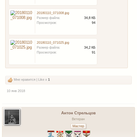
20180110_071008.jpg
Размер файла:
34,8 КБ
Просмотров:
94
20180110_071025.jpg
Размер файла:
34,2 КБ
Просмотров:
91
Мне нравится | Like x
1
10 янв 2018
Антон Стрельцов
Ветеран
Мастер