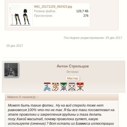
IMG_20171229_092423.jpg
Размер файла:
129,7 КБ
Просмотров:
276
Последнее редактирование:
29 дек 2017
29 дек 2017
Антон Стрельцов
Ветеран
Мастер
Maiorov.S сказал(а):
↑
Может быть такие фотки.. Ну на вид спереди тоже нет
равновесия 100% что-то не так. Я бы все таки посоветовал на
этапе проволоки и закрепления грудины и таза делать
позу..Какой масштаб, почему проволока гуляет, какую
используете (сечение).? Вот кстати из Баммеса иллюстрации