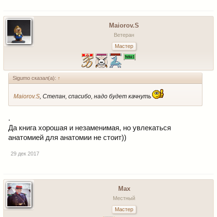
Maiorov.S
Ветеран
Мастер
Sigumo сказал(а):
↑
Maiorov.S
, Степан, спасибо, надо будет качнуть
.
Да книга хорошая и незаменимая, но увлекаться
анатомией для анатомии не стоит))
29 дек 2017
Max
Местный
Мастер