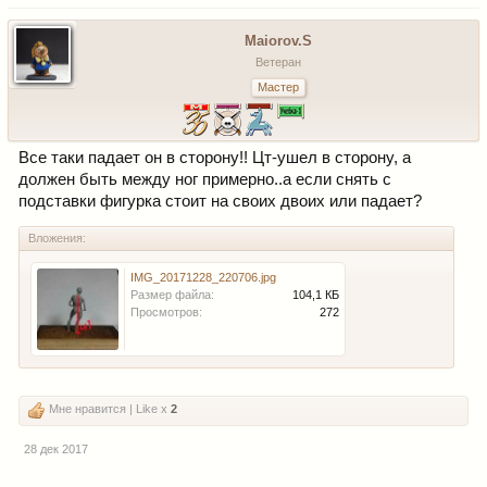
Maiorov.S
Ветеран
Мастер
Все таки падает он в сторону!! Цт-ушел в сторону, а
должен быть между ног примерно..а если снять с
подставки фигурка стоит на своих двоих или падает?
Вложения:
IMG_20171228_220706.jpg
Размер файла:
104,1 КБ
Просмотров:
272
Мне нравится | Like x
2
28 дек 2017