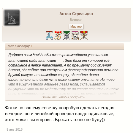
Антон Стрельцов
Ветеран
Мастер
Max сказал(а):
↑
Доброго всем дня! А я бы очень рекомендовал увлекаться
анатомией ради анатомии
. Это база от которой всё
остальное в лепке нарастает. А по предмету обсуждения:
Антон, сделайте при следующем фотографировании немного
другой ракурс, не снимайте сверху, сделайте фото
фронтально, или даже чуть ниже камеру опустите. Из того
что я вижу: немного длиннее левая нога, складывается
ощущение что он по модельному не на стопе стоит а на носке
ноги, с центром тяжести ничего менять не нужно, можно всё
Нажмите, чтобы раскрыть...
поправить, подчеркнуть наклон таза и плечевого пояса. И
главное не бросайте, лепите, как можно больше.
Фотки по вашему советку попробую сделать сегодня
вечером. ноги линейкой проверял вроде одинаковые,
хотя может вы и правы. Бросать точно не буду))
9 янв 2018