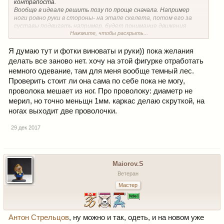
контрапоста.
Вообще в идеале решить позу по проще сначала. Например
ноги ровно руки в стороны- на этапе скелета, потом его за
суставы подвигать например, будет понимание движения
Нажмите, чтобы раскрыть...
костей.
Не спешите с мышцами: проволочный каркас- грудина-таз-
суставы можно (колени ,логтивой)-Фото. Вам напишут куда
Я думаю тут и фотки виноваты и руки)) пока желания
гнуть или не гнуть. Сейчас куча мышц, а поза гуляет., как и
делать все заново нет. хочу на этой фигурке отработать
каркас.
немного одевание, там для меня вообще темный лес.
Я совсем не мастер, и даже леплю сейчас редко, но часто как
Проверить стоит ли она сама по себе пока не могу,
раз начинающему трудно проявить терпение, и мне когда-то
ещё и на другом форуме сто раз говорили об одних и тех же
проволока мешает из ног. Про проволоку: диаметр не
ошибках.. Просто начальный этап работы с фигуркой требует
мерил, но точно меньщн 1мм. каркас делаю скруткой, на
определенных минимальных знаний пластической анатомии (
ногах выходит две проволочки.
ну если конечно у вас не врожденый глазомер и
пространственное мышление на уровне построения сложных
29 дек 2017
геометрических фигур ы уме без рисунка).
Maiorov.S
Ветеран
Мастер
Антон Стрельцов
, ну можно и так, одеть, и на новом уже