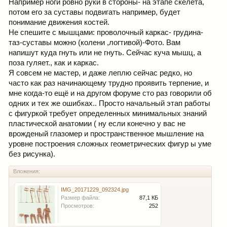
Например ноги ровно руки в стороны- на этапе скелета,
потом его за суставы подвигать например, будет
понимание движения костей.
Не спешите с мышцами: проволочный каркас- грудина-
таз-суставы можно (колени ,логтивой)-Фото. Вам
напишут куда гнуть или не гнуть. Сейчас куча мышц, а
поза гуляет., как и каркас.
Я совсем не мастер, и даже леплю сейчас редко, но
часто как раз начинающему трудно проявить терпение, и
мне когда-то ещё и на другом форуме сто раз говорили об
одних и тех же ошибках.. Просто начальный этап работы
с фигуркой требует определенных минимальных знаний
пластической анатомии ( ну если конечно у вас не
врожденый глазомер и пространственное мышление на
уровне построения сложных геометрических фигур ы уме
без рисунка).
Вложения:
IMG_20171229_092324.jpg
Размер файла:
87,1 КБ
Просмотров:
252