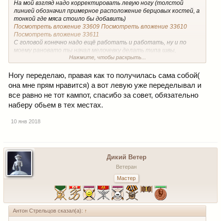
На мой взгляд надо корректировать левую ногу (толстой
линией обозначил примерное расположение берцовых костей, а
тонкой где мяса стоило бы добавить)
Посмотреть вложение 33609
Посмотреть вложение 33610
Посмотреть вложение 33611
С головой конечно надо ещё работать и работать, ну и по
моему рановато ты начал мелочевку делать типа швы,
Нажмите, чтобы раскрыть...
пуговицы и ремень.
В общем уже на человека становится похож
Ногу переделаю, правая как то получилась сама собой(
она мне прям нравится) а вот левую уже переделывал и
все равно не тот кампот, спасибо за совет, обязательно
наберу обьем в тех местах.
10 янв 2018
Дикий Ветер
Ветеран
Мастер
Антон Стрельцов сказал(а):
↑