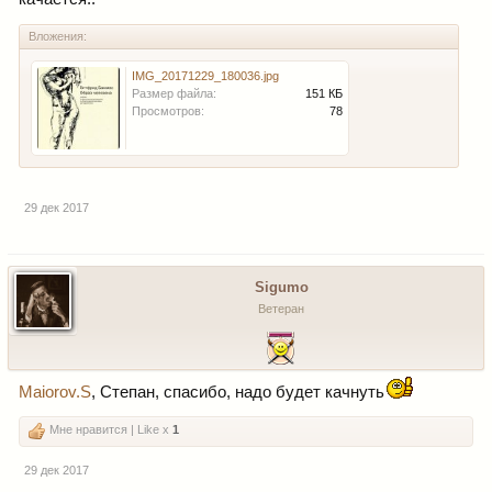
Вложения:
IMG_20171229_180036.jpg
Размер файла:
151 КБ
Просмотров:
78
29 дек 2017
Sigumo
Ветеран
Maiorov.S
, Степан, спасибо, надо будет качнуть
Мне нравится | Like x
1
29 дек 2017