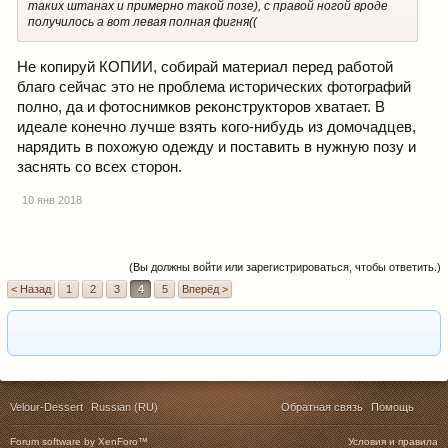
таких штанах и примерно такой позе), с правой ногой вроде
получилось а вот левая полная фигня((
Не копируй КОПИИ, собирай материал перед работой
благо сейчас это не проблема исторических фотографий
полно, да и фотоснимков реконструкторов хватает. В
идеале конечно лучше взять кого-нибудь из домочадцев,
нарядить в похожую одежду и поставить в нужную позу и
заснять со всех сторон.
10 янв 2018
(Вы должны войти или зарегистрироваться, чтобы ответить.)
< Назад
1
2
3
4
5
Вперёд >
Velour-Dessert
Russian (RU)
Обратная связь
Помощь
Forum software by XenForo™
Условия и правила