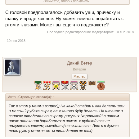
Нажмите, чтобы раскрыть...
пуговицы и ремень.
В общем уже на человека становится похож
С головой предполагалось добавить уши, прическу и
шапку и вроде как все. Ну может немного поработать с
ртом и глазами. Может вы еще что подскажете?
Последнее редактирование модератором:
10 янв 2018
10 янв 2018
Дикий Ветер
Ветеран
Мастер
Антон Стрельцов сказал(а):
↑
Так в этом у меня и вопрос)) На какой стадии и как делать швы
и мелочь? рубаха сырая, ее я заново буду делать. На штанах и
сапогах швы делал по сырому, рисуя их "чертилкой" а потом
после запекания дорабатывал ножом. с рубахой так не
получается совсем, выходит фигня какая то. Вот я и думаю
толи руки у меня из жо..ы толи делаю не так)