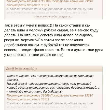
Посмотреть вложение 33609
Посмотреть вложение 33610
Посмотреть вложение 33611
С головой конечно надо ещё работать и работать, ну и по
моему рановато ты начал мелочевку делать типа швы,
Нажмите, чтобы раскрыть...
пуговицы и ремень.
В общем уже на человека становится похож
Так в этом у меня и вопрос)) На какой стадии и как
делать швы и мелочь? рубаха сырая, ее я заново буду
делать. На штанах и сапогах швы делал по сырому,
рисуя их "чертилкой" а потом после запекания
дорабатывал ножом. с рубахой так не получается
совсем, выходит фигня какая то. Вот я и думаю толи руки
у меня из жо..ы толи делаю не так)
Дикий Ветер сказал(а):
↑
Фото неплохие, уже позволяют рассмотреть подробности
фигуры.
На мой взгляд надо корректировать левую ногу (толстой
линией обозначил примерное расположение берцовых костей, а
тонкой где мяса стоило бы добавить)
Посмотреть вложение 33609
Посмотреть вложение 33610
Посмотреть вложение 33611
С головой конечно надо ещё работать и работать, ну и по
моему рановато ты начал мелочевку делать типа швы,