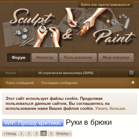
Войти или зарегистрироваться
Форум
Новости
Пользователи
Мои покупки
Форум
...
Историческая миниатюра (ВИМ)
Поиск сообщений
Последние сообщения
Этот сайт использует файлы cookie. Продолжая
пользоваться данным сайтом, Вы соглашаетесь на
использование нами Ваших файлов cookie.
Узнать больше.
Руки в брюки
WIP. Прошу критики.
< Назад
1
2
3
4
5
Вперёд >