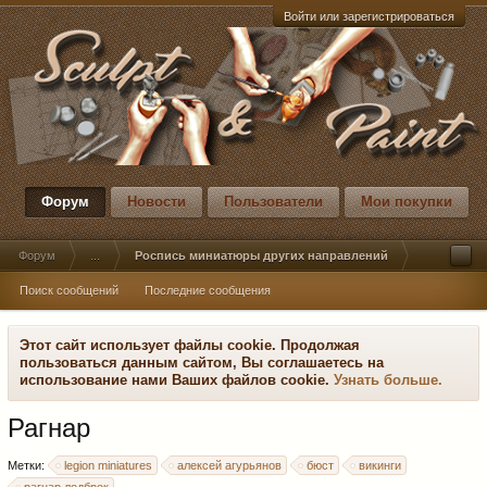
Войти или зарегистрироваться
Форум
Новости
Пользователи
Мои покупки
Форум
...
Роспись миниатюры других направлений
Поиск сообщений
Последние сообщения
Этот сайт использует файлы cookie. Продолжая
пользоваться данным сайтом, Вы соглашаетесь на
использование нами Ваших файлов cookie.
Узнать больше.
Рагнар
Метки:
legion miniatures
алексей агурьянов
бюст
викинги