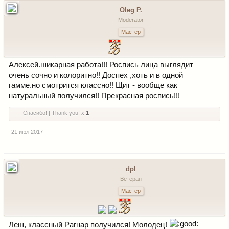
Oleg P.
Moderator
Мастер
Алексей.шикарная работа!!! Роспись лица выглядит
очень сочно и колоритно!! Доспех ,хоть и в одной
гамме.но смотрится классно!! Щит - вообще как
натуральный получился!! Прекрасная роспись!!!
Спасибо! | Thank you! x
1
21 июл 2017
dpl
Ветеран
Мастер
Леш, классный Рагнар получился! Молодец!