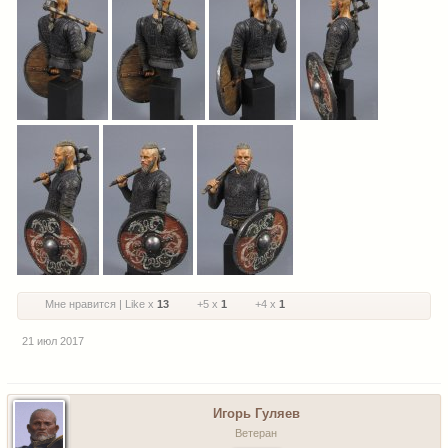
Мне нравится | Like x
13
+5 x
1
+4 x
1
21 июл 2017
Игорь Гуляев
Ветеран