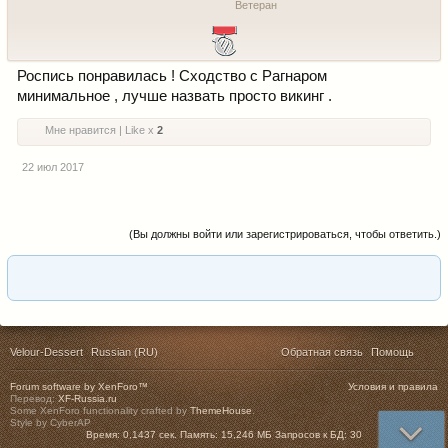
Ветеран
Роспись понравилась ! Сходство с Рагнаром
минимальное , лучше назвать просто викинг .
Мне нравится | Like x
2
22 июл 2017
(Вы должны войти или зарегистрироваться, чтобы ответить.)
Velour-Dessert
Russian (RU)
Обратная связь
Помощь
Forum software by XenForo™
Условия и правила
Перевод:
XF-Russia.ru
Some XenForo functionality crafted by
ThemeHouse
.
Style by CyberAP
Время:
0,1437 сек.
Память:
15,246 МБ
Запросов к БД:
30