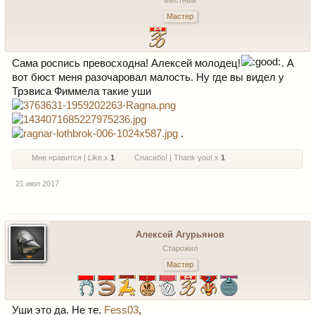
Местный
Мастер
Сама роспись превосходна! Алексей молодец!
. А
вот бюст меня разочаровал малость. Ну где вы видел у
Трэвиса Фиммела такие уши
.
Мне нравится | Like x
1
Спасибо! | Thank you! x
1
21 июл 2017
Алексей Агурьянов
Старожил
Мастер
Уши это да. Не те.
Fess03
,