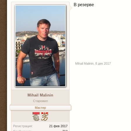
В резерве
Mihail Malinin
,
8 дек 2017
Mihail Malinin
Старожил
Мастер
Регистрация:
21 фев 2017