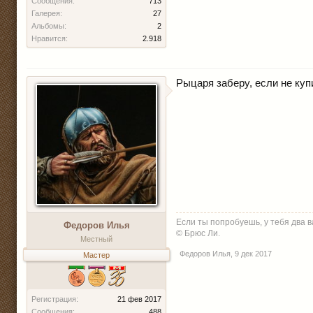
Сообщения:
713
Галерея:
27
Альбомы:
2
Нравится:
2.918
Рыцаря заберу, если не куп
Если ты попробуешь, у тебя два в
Федоров Илья
© Брюс Ли.
Местный
Федоров Илья
,
9 дек 2017
Мастер
Регистрация:
21 фев 2017
Сообщения:
488