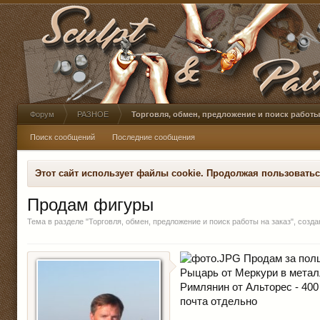
Форум
РАЗНОЕ
Торговля, обмен, предложение и поиск работы 
Поиск сообщений
Последние сообщения
Этот сайт использует файлы cookie. Продолжая пользовать
Продам фигуры
Тема в разделе "
Торговля, обмен, предложение и поиск работы на заказ
", созд
Продам за полц
Рыцарь от Меркури в метал
Римлянин от Альторес - 400
почта отдельно