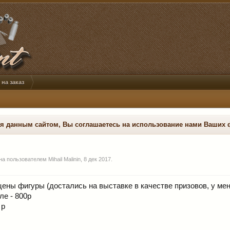
на заказ
ся данным сайтом, Вы соглашаетесь на использование нами Ваших 
ана пользователем
Mihail Malinin
,
8 дек 2017
.
ены фигуры (достались на выставке в качестве призовов, у мен
ле - 800р
 р