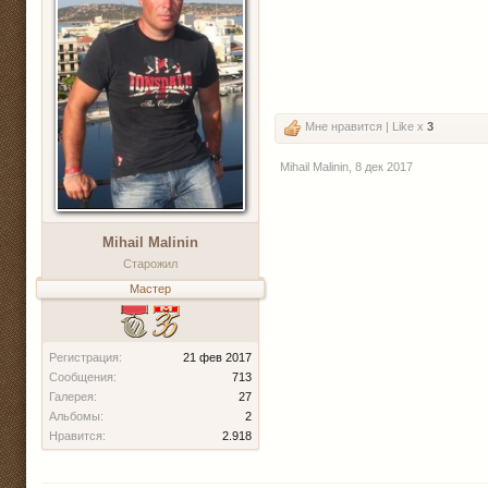
Мне нравится | Like x
3
Mihail Malinin
,
8 дек 2017
Mihail Malinin
Старожил
Мастер
Регистрация:
21 фев 2017
Сообщения:
713
Галерея:
27
Альбомы:
2
Нравится:
2.918