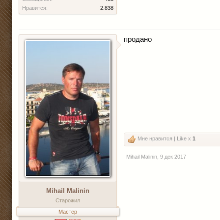
Нравится:
2.838
продано
Мне нравится | Like x
1
Mihail Malinin
,
9 дек 2017
Mihail Malinin
Старожил
Мастер