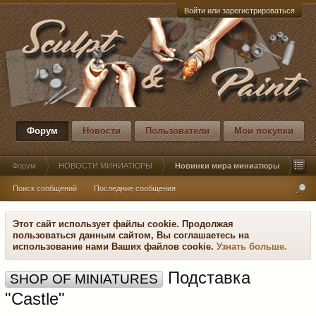
Войти или зарегистрироваться
Форум
Новости
Пользователи
Мои покупки
Форум
НОВОСТИ МИНИАТЮРЫ
Новинки мира миниатюры
Поиск сообщений
Последние сообщения
Этот сайт использует файлы cookie. Продолжая
пользоваться данным сайтом, Вы соглашаетесь на
использование нами Ваших файлов cookie.
Узнать больше.
Подставка
SHOP OF MINIATURES
"Castle"