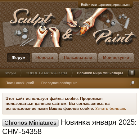
Войти или зарегистрироваться
Форум
Новости
Пользователи
Мои покупки
Форум
НОВОСТИ МИНИАТЮРЫ
Новинки мира миниатюры
Поиск сообщений
Последние сообщения
Этот сайт использует файлы cookie. Продолжая
пользоваться данным сайтом, Вы соглашаетесь на
использование нами Ваших файлов cookie.
Узнать больше.
Новинка января 2025:
Chronos Miniatures
CHM-54358