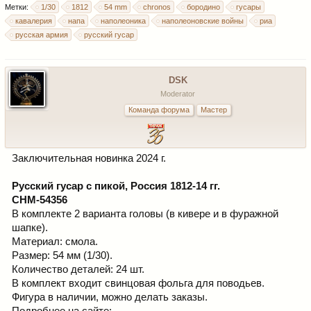
Метки:
1/30
1812
54 mm
chronos
бородино
гусары
кавалерия
напа
наполеоника
наполеоновские войны
риа
русская армия
русский гусар
DSK
Moderator
Команда форума
Мастер
Заключительная новинка 2024 г.
Русский гусар с пикой, Россия 1812-14 гг.
CHM-54356
В комплекте 2 варианта головы (в кивере и в фуражной
шапке).
Материал: смола.
Размер: 54 мм (1/30).
Количество деталей: 24 шт.
В комплект входит свинцовая фольга для поводьев.
Фигура в наличии, можно делать заказы.