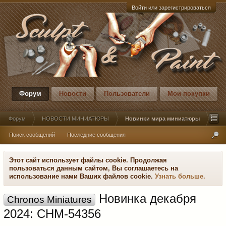
Войти или зарегистрироваться
Форум
Новости
Пользователи
Мои покупки
Форум
НОВОСТИ МИНИАТЮРЫ
Новинки мира миниатюры
Поиск сообщений
Последние сообщения
Этот сайт использует файлы cookie. Продолжая
пользоваться данным сайтом, Вы соглашаетесь на
использование нами Ваших файлов cookie.
Узнать больше.
Новинка декабря
Chronos Miniatures
2024: CHM-54356