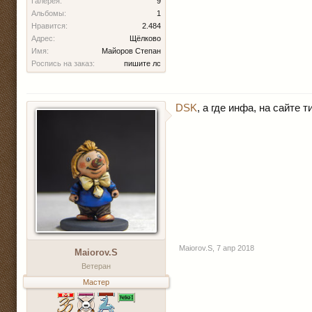
Галерея:
9
Альбомы:
1
Нравится:
2.484
Адрес:
Щёлково
Имя:
Майоров Степан
Роспись на заказ:
пишите лс
DSK
, а где инфа, на сайте ти
Maiorov.S
,
7 апр 2018
Maiorov.S
Ветеран
Мастер