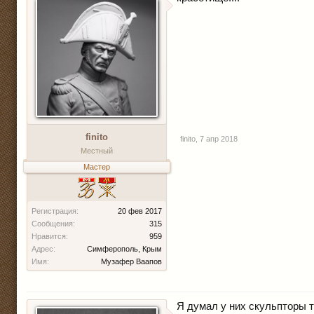
finito
finito
,
7 апр 2018
Местный
Мастер
Регистрация:
20 фев 2017
Сообщения:
315
Нравится:
959
Адрес:
Симферополь, Крым
Имя:
Музафер Ваапов
Я думал у них скульпторы 