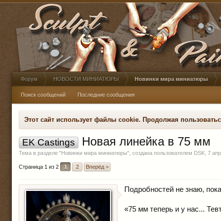
Форум
НОВОСТИ МИНИАТЮРЫ
Новинки мира миниатюры
Поиск сообщений
Последние сообщения
Этот сайт использует файлы cookie. Продолжая пользовать
Новая линейка в 75 мм
EK Castings
Тема в разделе "
Новинки мира миниатюры
", создана пользователем
DSK
,
7 апр
Страница 1 из 2
1
2
Вперёд >
Подробностей не знаю, пока
«75 мм теперь и у нас... Те