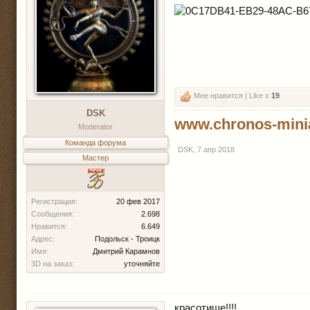
Мне нравится | Like x
19
DSK
www.chronos-mini
Moderator
Команда форума
DSK
,
7 апр 2018
Мастер
Регистрация:
20 фев 2017
Сообщения:
2.698
Нравится:
6.649
Адрес:
Подольск - Троицк
Имя:
Дмитрий Карамнов
3D на заказ:
уточняйте
красотище!!!!