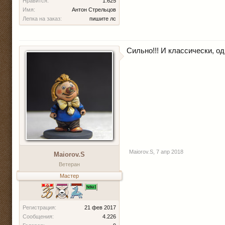
Нравится:
1.625
Имя:
Антон Стрельцов
Лепка на заказ:
пишите лс
Сильно!!! И классически, од
Maiorov.S
,
7 апр 2018
Maiorov.S
Ветеран
Мастер
Регистрация:
21 фев 2017
Сообщения:
4.226