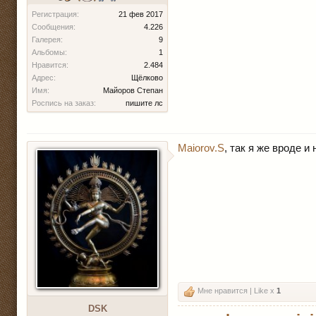
Регистрация:
21 фев 2017
Сообщения:
4.226
Галерея:
9
Альбомы:
1
Нравится:
2.484
Адрес:
Щёлково
Имя:
Майоров Степан
Роспись на заказ:
пишите лс
Maiorov.S
, так я же вроде 
Мне нравится | Like x
1
DSK