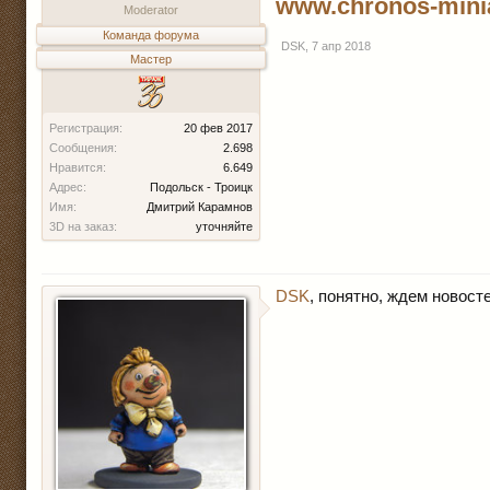
www.chronos-mini
Moderator
Команда форума
DSK
,
7 апр 2018
Мастер
Регистрация:
20 фев 2017
Сообщения:
2.698
Нравится:
6.649
Адрес:
Подольск - Троицк
Имя:
Дмитрий Карамнов
3D на заказ:
уточняйте
DSK
, понятно, ждем новостей