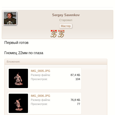
Sergey Savenkov
Старожил
Мастер
Первый готов
Гномец 22мм по глаза
Вложения:
IMG_0005.JPG
Размер файла:
87,4 КБ
Просмотров:
104
IMG_0006.JPG
Размер файла:
76,8 КБ
Просмотров:
77