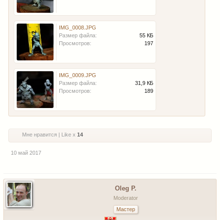
IMG_0008.JPG
Размер файла:
55 КБ
Просмотров:
197
IMG_0009.JPG
Размер файла:
31,9 КБ
Просмотров:
189
Мне нравится | Like x
14
10 май 2017
Oleg P.
Moderator
Мастер