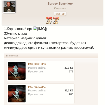
Sergey Savenkov
Старожил
Мастер
1.Карликовый орк
)
30мм по глаза
материал меджик скульпт
делаю для одного фентази кикстартера, будет как
минимум двое орков и куча всяких разных персонажей.
Вложения:
IMG_0138.JPG
Размер файла:
32,9 КБ
Просмотров:
175
IMG_0139.JPG
Размер файла:
35,1 КБ
Просмотров:
205