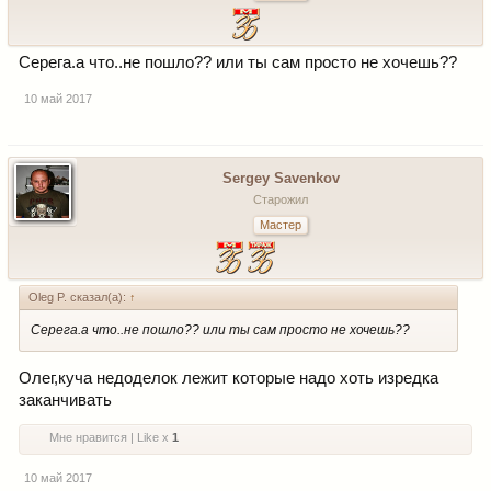
Серега.а что..не пошло?? или ты сам просто не хочешь??
10 май 2017
Sergey Savenkov
Старожил
Мастер
Oleg P. сказал(а):
↑
Серега.а что..не пошло?? или ты сам просто не хочешь??
Олег,куча недоделок лежит которые надо хоть изредка
заканчивать
Мне нравится | Like x
1
10 май 2017