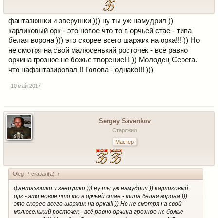
фантазюшки и зверушки ))) ну ты уж намудрил ))
карликовый орк - это новое что то в орчьей стае - типа
белая ворона ))) это скорее всего шаржик на орка!!! )) Но
не смотря на свой малюсенький росточек - всё равно
орчина грозное не божье творение!!! )) Молодец Серега.
что нафантазировал !! Голова - однако!!! )))
10 май 2017
Sergey Savenkov
Старожил
Мастер
Oleg P. сказал(а):
↑
фантазюшки и зверушки ))) ну ты уж намудрил )) карликовый
орк - это новое что то в орчьей стае - типа белая ворона )))
это скорее всего шаржик на орка!!! )) Но не смотря на свой
малюсенький росточек - всё равно орчина грозное не божье