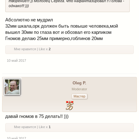
творение!!! )) Молодец Серега. что нафантазировал !! Голова -
однако!!! )))
Абсолютно не мудрил
32мм шкала,орк должен быть повыше человека,мой
вышел 30мм по глаза вот и обозвал его карликом
Гномов делаю 25мм примерно,гоблинов 20мм
Мне нравится | Like x
2
10 май 2017
Oleg P.
Moderator
Мастер
давай гномов в 75 делать!! )))
Мне нравится | Like x
1
10 май 2017