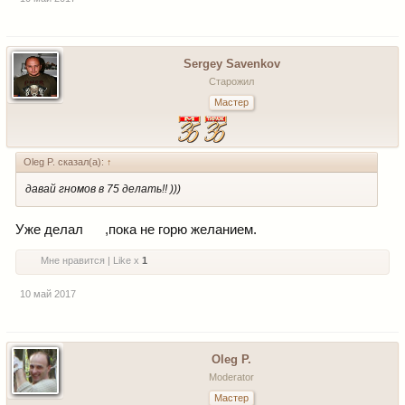
Sergey Savenkov
Старожил
Мастер
Oleg P. сказал(а):
↑
давай гномов в 75 делать!! )))
Уже делал
,пока не горю желанием.
Мне нравится | Like x
1
10 май 2017
Oleg P.
Moderator
Мастер