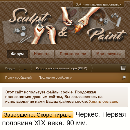
Войти или зарегистрироваться
Форум
Новости
Пользователи
Мои покупки
Форум
...
Историческая миниатюра (ВИМ)
Поиск сообщений
Последние сообщения
Этот сайт использует файлы cookie. Продолжая
пользоваться данным сайтом, Вы соглашаетесь на
использование нами Ваших файлов cookie.
Узнать больше.
Черкес. Первая
Завершено. Скоро тираж.
половина XIX века. 90 мм.