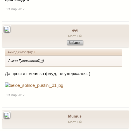
23 мар 2017
svt
Местный
Забанен
Ахмед сказал(а):
↑
А мне Гуюльчатай))))
Да простят меня за флуд, не удержался. )
23 мар 2017
Mumus
Местный