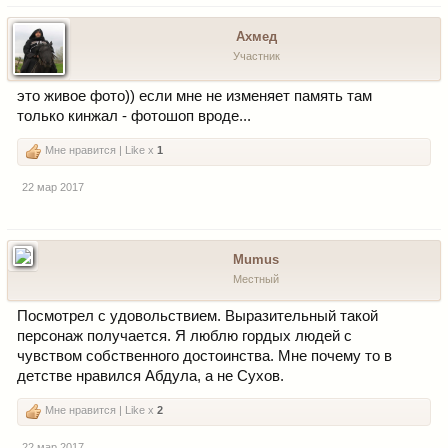
Ахмед
Участник
это живое фото)) если мне не изменяет память там
только кинжал - фотошоп вроде...
Мне нравится | Like x
1
22 мар 2017
Mumus
Местный
Посмотрел с удовольствием. Выразительный такой
персонаж получается. Я люблю гордых людей с
чувством собственного достоинства. Мне почему то в
детстве нравился Абдула, а не Сухов.
Мне нравится | Like x
2
22 мар 2017