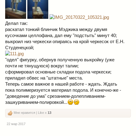
Делал так:
раскатал тонкий блинчик Мэджика между двумя
кусочками целлофана, дал ему "подстыть" минут 40;
выкроил низ черкески опираясь на крой черкесок от Е.Н.
Студенецкой;
"одел" фигурку, обернув полученную выкройку (уже
почти не тянущуюся) вокруг талии;
сформировал основные складки подола черкески;
приладил обвес на "штатные" места.
Теперь самое важное в нашей работе - ждать. Ждать
пока полимеризуется материал подола. И конечно-же -
"доведение до ума" срезанием-долепливанием-
зашкуриванием-полировкой...
Мне нравится | Like x
13
22 мар 2017