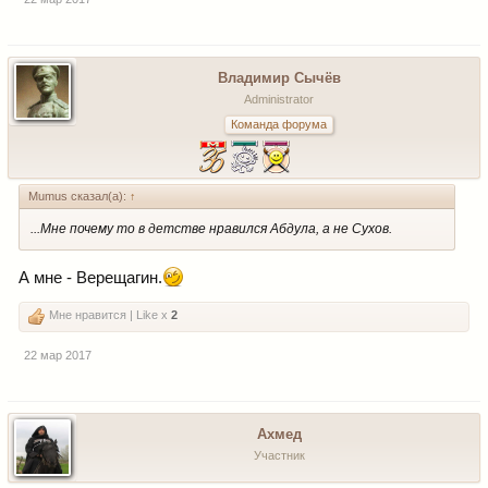
Владимир Сычёв
Administrator
Команда форума
Mumus сказал(а):
↑
...Мне почему то в детстве нравился Абдула, а не Сухов.
А мне - Верещагин.
Мне нравится | Like x
2
22 мар 2017
Ахмед
Участник