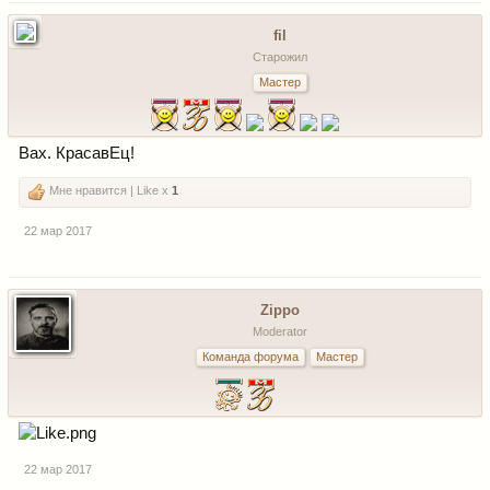
fil
Старожил
Мастер
Вах. КрасавЕц!
Мне нравится | Like x
1
22 мар 2017
Zippo
Moderator
Команда форума
Мастер
22 мар 2017