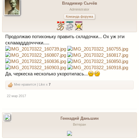
Владимир Сычёв
Administrator
Команда форума
Продолжаю потихоньку править складочки... Ох уж эти
склааадддочччки.....
Да, черкеска несколько укоротилась...
Мне нравится | Like x
7
22 мар 2017
Геннадий Даньшин
Ветеран