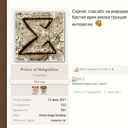
Сергей, спасибо за информ
Крутая идея реконструкция 
интересен.
Prince of Hobgoblins
Мне нравится | Like x
1
Старожил
Мастер
Миниатюры не горят
Prince of Hobgoblins
,
17 июн 2017
Регистрация:
22 фев 2017
Сообщения:
512
Нравится:
897
Имя:
Александр Шефер
Лепка на заказ:
пишите лс