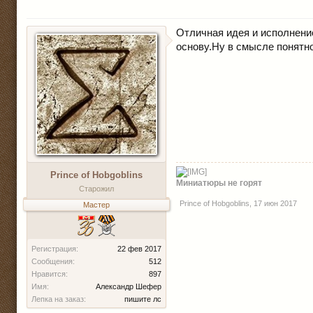
Отличная идея и исполнение
основу.Ну в смысле понятно
Prince of Hobgoblins
Миниатюры не горят
Старожил
Prince of Hobgoblins
,
17 июн 2017
Мастер
Регистрация:
22 фев 2017
Сообщения:
512
Нравится:
897
Имя:
Александр Шефер
Лепка на заказ:
пишите лс