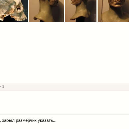
 x
1
, забыл размерчик указать...