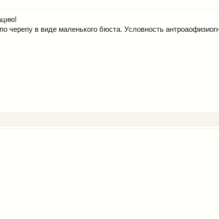
ацию!
по черепу в виде маленького бюста. Условность антроаофизиог