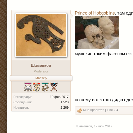
Prince of Hobgoblins
, там од
мужские таким фасоном ест
Шаменков
Moderator
Мастер
Регистрация:
19 фев 2017
по нему вот этого дядю сде
Сообщения:
1.528
Нравится:
2.269
Мне нравится | Like x
4
Шаменков
,
17 июн 2017