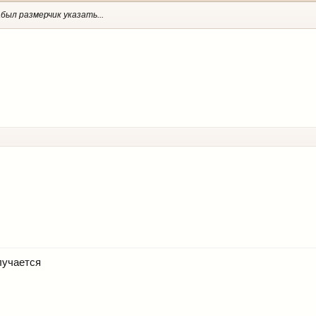
абыл размерчик указать...
лучается