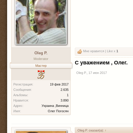
Мне нравится | Like x
1
Oleg P.
Moderator
С уважением , Олег.
Мастер
Oleg P.
,
17 июн 2017
Регистрация:
19 фев 2017
Сообщения:
2.635
Альбомы:
1
Нравится:
3.890
Адрес:
Украина ,Винница
Имя:
Олег Погосян
Oleg P. сказал(а):
↑