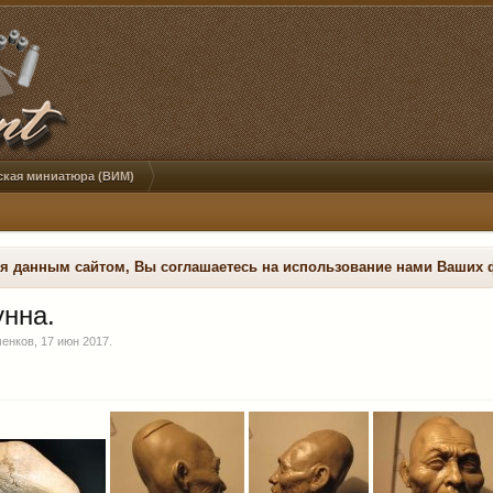
ская миниатюра (ВИМ)
ся данным сайтом, Вы соглашаетесь на использование нами Ваших 
унна.
енков
,
17 июн 2017
.