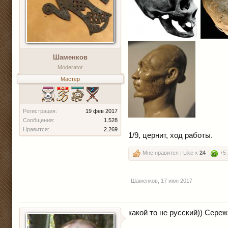
Шаменков
Moderator
Мастер
Регистрация:
19 фев 2017
Сообщения:
1.528
Нравится:
2.269
1/9, цернит, ход работы.
Мне нравится | Like x
24
+5
Шаменков
,
17 июн 2017
какой то не русский)) Сереж