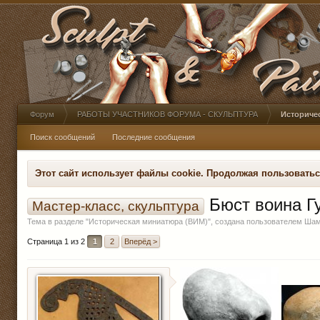
Форум
РАБОТЫ УЧАСТНИКОВ ФОРУМА - СКУЛЬПТУРА
Историче
Поиск сообщений
Последние сообщения
Этот сайт использует файлы cookie. Продолжая пользовать
Бюст воина Г
Мастер-класс, скульптура
Тема в разделе "
Историческая миниатюра (ВИМ)
", создана пользователем
Шам
Страница 1 из 2
1
2
Вперёд >