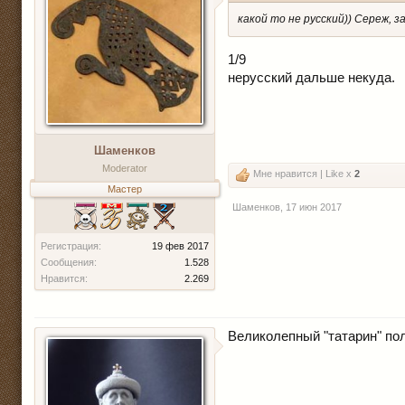
какой то не русский)) Сереж, з
1/9
нерусский дальше некуда.
Шаменков
Moderator
Мне нравится | Like x
2
Мастер
Шаменков
,
17 июн 2017
Регистрация:
19 фев 2017
Сообщения:
1.528
Нравится:
2.269
Великолепный "татарин" по