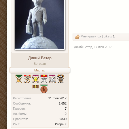
Мне нравится | Like x
1
Дикий Ветер
,
17 июн 2017
Дикий Ветер
Ветеран
Мастер
Регистрация:
21 фев 2017
Сообщения:
1.652
Галерея:
7
Альбомы:
2
Нравится:
3.830
Имя:
Игорь Х