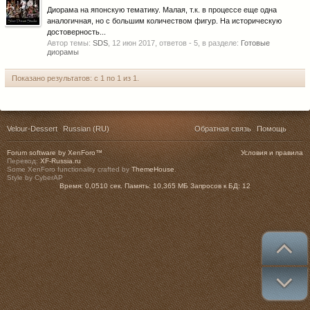
Диорама на японскую тематику. Малая, т.к. в процессе еще одна
аналогичная, но с большим количеством фигур. На историческую
достоверность...
Автор темы:
SDS
,
12 июн 2017
, ответов - 5, в разделе:
Готовые
диорамы
Показано результатов: с 1 по 1 из 1.
Velour-Dessert
Russian (RU)
Обратная связь
Помощь
Forum software by XenForo™
Условия и правила
Перевод:
XF-Russia.ru
Some XenForo functionality crafted by
ThemeHouse
.
Style by CyberAP
Время:
0,0510 сек.
Память:
10,365 МБ
Запросов к БД:
12