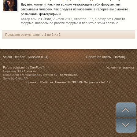
Друзья, коллеги! Как и на всяком уважающем себя форуме, мы
открываем галерею. Как следует из названия, в галерее вы сможете
размещать фотографии и...
Автор темы:
Gissar
,
26 фев 2017
, ответов - 27, в разделе:
Новости
форума, вопросы по работе форума и все что с этим связано
Показано результатов: с 1 по 1 из 1.
Velour-Dessert
Russian (RU)
Обратная связь
Помощь
Forum software by XenForo™
Условия и правила
Перевод:
XF-Russia.ru
Some XenForo functionality crafted by
ThemeHouse
.
Style by CyberAP
Время:
0,0549 сек.
Память:
10,383 МБ
Запросов к БД:
12