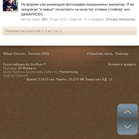
На форуме уже размещали фотографии покрашенных миниатюр. Я же
предлагаю "в живую" посмотреть на качество отливок (спойлер: оно
ШИКАРНОЕ!)....
Автор темы:
Mef
,
18 дек 2017
, ответов - 0, в разделе:
Обзоры Миниатюр
Показано результатов: с 1 по 1 из 1.
Velour-Dessert
Russian (RU)
Обратная связь
Помощь
Forum software by XenForo™
Условия и правила
Перевод:
XF-Russia.ru
Some XenForo functionality crafted by
ThemeHouse
.
Style by CyberAP
Время:
0,0515 сек.
Память:
10,370 МБ
Запросов к БД:
12