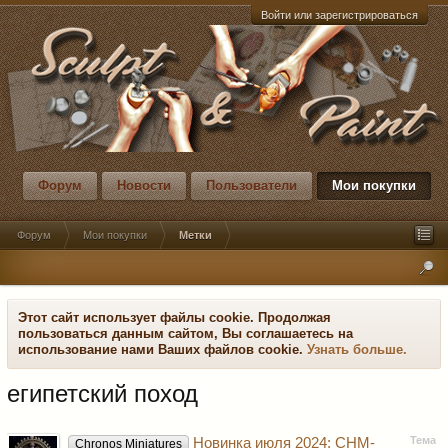
Войти или зарегистрироваться
Форум
Новости
Пользователи
Мои покупки
Форум
Мои покупки
Метки
Этот сайт использует файлы cookie. Продолжая
пользоваться данным сайтом, Вы соглашаетесь на
использование нами Ваших файлов cookie.
Узнать больше.
египетский поход
Тема
Новинка июля 2024: CHM-
Chronos Miniatures