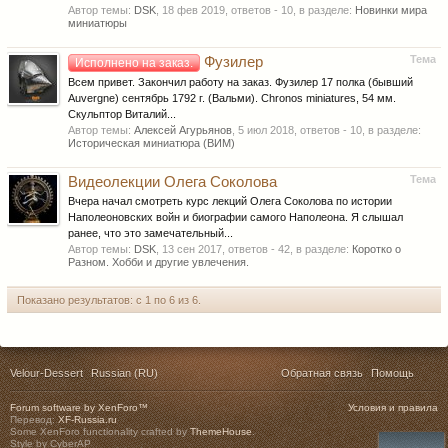
Автор темы:
DSK
,
18 фев 2019
, ответов - 10, в разделе:
Новинки мира
миниатюры
Тема
Фузилер
Исполнено на заказ.
Всем привет. Закончил работу на заказ. Фузилер 17 полка (бывший
Auvergne) сентябрь 1792 г. (Вальми). Chronos miniatures, 54 мм.
Скульптор Виталий...
Автор темы:
Алексей Агурьянов
,
5 июл 2018
, ответов - 10, в разделе:
Историческая миниатюра (ВИМ)
Тема
Видеолекции Олега Соколова
Вчера начал смотреть курс лекций Олега Соколова по истории
Наполеоновских войн и биографии самого Наполеона. Я слышал
ранее, что это замечательный...
Автор темы:
DSK
,
13 сен 2017
, ответов - 42, в разделе:
Коротко о
Разном. Хобби и другие увлечения.
Показано результатов: с 1 по 6 из 6.
Velour-Dessert
Russian (RU)
Обратная связь
Помощь
Forum software by XenForo™
Условия и правила
Перевод:
XF-Russia.ru
Some XenForo functionality crafted by
ThemeHouse
.
Style by CyberAP