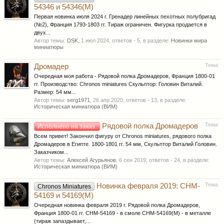
54346 и 54346(M)
Первая новинка июля 2024 г. Гренадер линейных пехотных полубригад
(№2), Франция 1793-1803 гг. Тираж ограничен. Фигурка продается в
двух...
Автор темы:
DSK
,
1 июл 2024
, ответов - 5, в разделе:
Новинки мира
миниатюры
Тема
Дромадер
Очередная моя работа - Рядовой полка Дромадеров, Франция 1800-01
гг. Производство: Chronos miniatures Скульптор: Головин Виталий.
Размер: 54 мм...
Автор темы:
serg1971
,
26 апр 2020
, ответов - 13, в разделе:
Историческая миниатюра (ВИМ)
Тема
Рядовой полка Дромадеров
Исполнено на заказ.
Всем привет! Закончил фигуру от Chronos miniatures, рядового полка
Дромадеров в Египте. 1800-1801 гг. 54 мм, Скульптор Виталий Головин.
Заказчиком...
Автор темы:
Алексей Агурьянов
,
6 сен 2019
, ответов - 24, в разделе:
Историческая миниатюра (ВИМ)
Тема
Новинка февраля 2019: CHM-
Chronos Miniatures
54169 и 54169(M)
Очередная новинка февраля 2019 г. Рядовой полка Дромадеров,
Франция 1800-01 гг. CHM-54169 - в смоле CHM-54169(M) - в металле
(тираж запаздывает,...