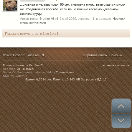
...сильная и независимая! 90 мм, слеплена мною, выпускается мною
же. Убедителная просьба: если ваше мнение касаемо идеальной
женской груди...
Автор темы:
Brother Vinni
,
9 май 2020
, ответов - 1, в разделе:
Новинки
мира миниатюры
Показано результатов: с 1 по 1 из 1.
Velour-Dessert
Russian (RU)
Обратная связь
Помощь
Forum software by XenForo™
Условия и правила
Перевод:
XF-Russia.ru
Some XenForo functionality crafted by
ThemeHouse
.
Style by CyberAP
Время:
0,0534 сек.
Память:
10,363 МБ
Запросов к БД:
12