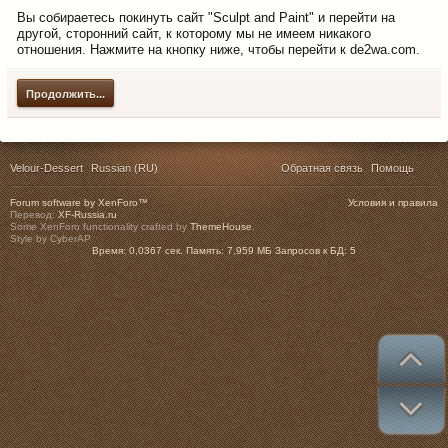
Вы собираетесь покинуть сайт "Sculpt and Paint" и перейти на
другой, сторонний сайт, к которому мы не имеем никакого
отношения. Нажмите на кнопку ниже, чтобы перейти к de2wa.com.
Продолжить...
Velour-Dessert
Russian (RU)
Обратная связь
Помощь
Forum software by XenForo™
Условия и правила
Перевод:
XF-Russia.ru
Some XenForo functionality crafted by
ThemeHouse
.
Style by CyberAP
Время:
0,0367 сек.
Память:
7,959 МБ
Запросов к БД:
5