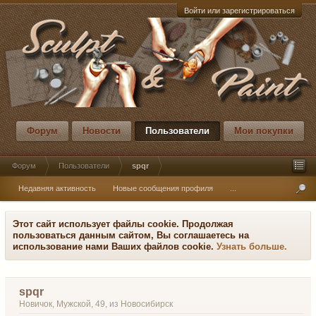
Войти или зарегистрироваться
Форум
Новости
Пользователи
Мои покупки
Форум
Пользователи
spqr
Недавняя активность
Новые сообщения профиля
...
Этот сайт использует файлы cookie. Продолжая
пользоваться данным сайтом, Вы соглашаетесь на
использование нами Ваших файлов cookie.
Узнать больше.
spqr
Новичок
, Мужской, 49,
из
Новосибирск