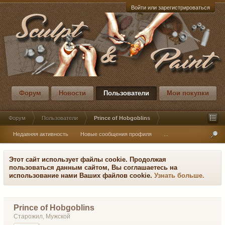
Войти или зарегистрироваться
Форум
Новости
Пользователи
Мои покупки
Форум
Пользователи
Prince of Hobgoblins
Недавняя активность
Новые сообщения профиля
...
Этот сайт использует файлы cookie. Продолжая
пользоваться данным сайтом, Вы соглашаетесь на
использование нами Ваших файлов cookie.
Узнать больше.
Prince of Hobgoblins
Старожил
, Мужской