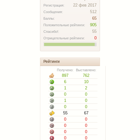
22 фев 2017
Регистрация:
512
Сообщения:
65
Баллы:
905
Положительные рейтинги:
55
Спасибо!:
0
Отрицательные рейтинги:
Рейтинги
Получено:
Выставлено:
897
762
6
10
1
2
0
0
1
0
0
0
55
67
0
0
0
0
0
0
0
0