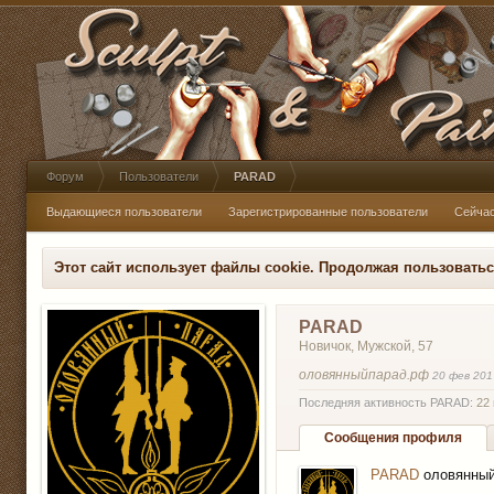
Форум
Пользователи
PARAD
Выдающиеся пользователи
Зарегистрированные пользователи
Сейча
Этот сайт использует файлы cookie. Продолжая пользовать
PARAD
Новичок
, Мужской, 57
оловянныйпарад.рф
20 фев 201
Последняя активность PARAD:
22
Сообщения профиля
PARAD
оловянны