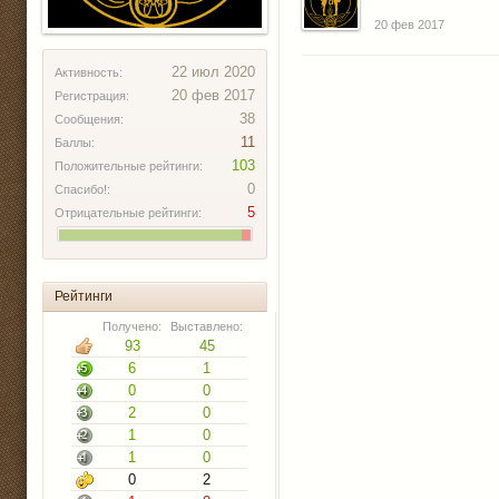
20 фев 2017
22 июл 2020
Активность:
20 фев 2017
Регистрация:
38
Сообщения:
11
Баллы:
103
Положительные рейтинги:
0
Спасибо!:
5
Отрицательные рейтинги:
Рейтинги
Получено:
Выставлено:
93
45
6
1
0
0
2
0
1
0
1
0
0
2