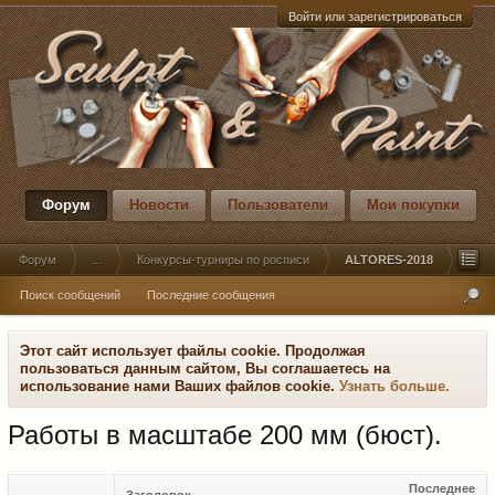
Войти или зарегистрироваться
Форум
Новости
Пользователи
Мои покупки
Форум
...
Конкурсы-турниры по росписи
ALTORES-2018
Поиск сообщений
Последние сообщения
Этот сайт использует файлы cookie. Продолжая
пользоваться данным сайтом, Вы соглашаетесь на
использование нами Ваших файлов cookie.
Узнать больше.
Работы в масштабе 200 мм (бюст).
Последнее