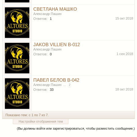
СВЕТЛАНА МАШКО
Александр Пашин
15 окт 2018
Ответов:
1
JAKOB VILLIEN B-012
Александр Пашин
1 сен 2018
Ответов:
0
ПАВЕЛ БЕЛОВ В-042
Александр Пашин
...
2
18 окт 2018
Ответов:
33
Показано тем: с 1 по 7 из 7.
Настройки отображения тем
(Вы должны войти или зарегистрироваться, чтобы разместить сообщение.)