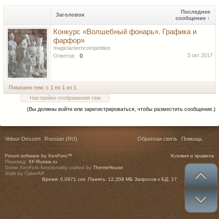
Последнее
Заголовок
сообщение ↑
Конкурс «Волшебный фонарь». Графика и
фарфор»
magiclanterncompetition
3 окт 2017
Ответов:
0
Показано тем: с 1 по 1 из 1.
Настройки отображения тем
(Вы должны войти или зарегистрироваться, чтобы разместить сообщение.)
Velour-Dessert
Russian (RU)
Обратная связь
Помощь
Forum software by XenForo™
Условия и правила
Перевод:
XF-Russia.ru
Some XenForo functionality crafted by
ThemeHouse
.
Style by CyberAP
Время:
0,0671 сек.
Память:
12,358 МБ
Запросов к БД:
17