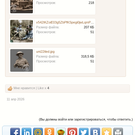
Просмотров:
218
v542IKZoiE03g5ZbPfKSpegi0jwLqmPys437N7P3dBoKgn8E7bCZPOrVQVFTvizvq7IFJaT9YZNYhm3f2rE9wTfn.jpg
Размер файла:
207 КБ
Просмотров:
51
unt22tled.jpg
Размер файла:
318,5 КБ
Просмотров:
51
Мне нравится | Like x
4
11 апр 2026
(Вы должны войти или зарегистрироваться, чтобы ответить.)