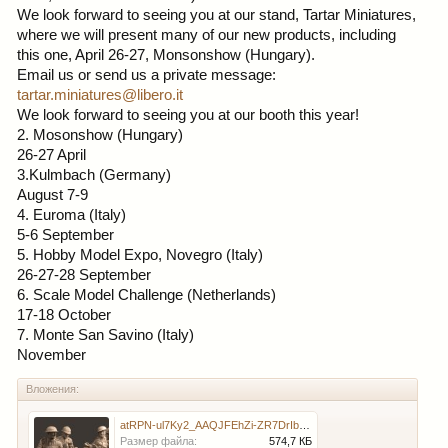
We look forward to seeing you at our stand, Tartar Miniatures,
where we will present many of our new products, including
this one, April 26-27, Monsonshow (Hungary).
Email us or send us a private message:
tartar.miniatures@libero.it
We look forward to seeing you at our booth this year!
2. Mosonshow (Hungary)
26-27 April
3.Kulmbach (Germany)
August 7-9
4. Euroma (Italy)
5-6 September
5. Hobby Model Expo, Novegro (Italy)
26-27-28 September
6. Scale Model Challenge (Netherlands)
17-18 October
7. Monte San Savino (Italy)
November
Вложения:
atRPN-ul7Ky2_AAQJFEhZi-ZR7DrIbHncwyhpXBh7g745mBuu9VkpexOxjV1hLJ3kvuzsqZN68bANPaAw9Dx6R0O.jpg
Размер файла:
574,7 КБ