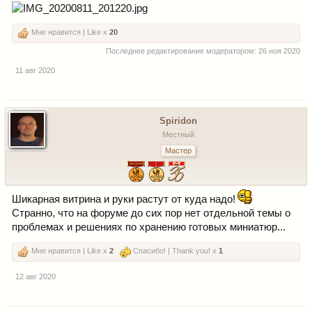
Мне нравится | Like x
20
Последнее редактирование модератором:
26 ноя 2020
11 авг 2020
Spiridon
Местный
Мастер
Шикарная витрина и руки растут от куда надо!
Странно, что на форуме до сих пор нет отдельной темы о
проблемах и решениях по хранению готовых миниатюр...
Мне нравится | Like x
2
Спасибо! | Thank you! x
1
12 авг 2020