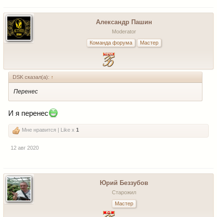
Александр Пашин
Moderator
Команда форума
Мастер
DSK сказал(а):
↑
Перенес
И я перенес
Мне нравится | Like x
1
12 авг 2020
Юрий Беззубов
Старожил
Мастер