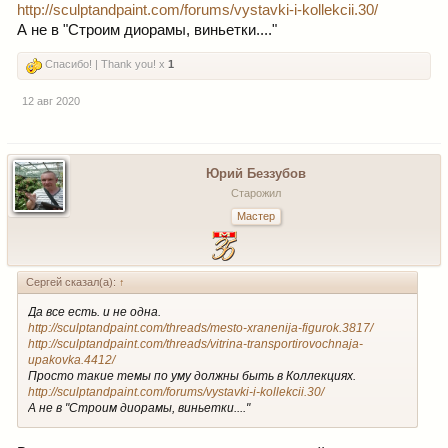
http://sculptandpaint.com/forums/vystavki-i-kollekcii.30/
А не в "Строим диорамы, виньетки...."
Спасибо! | Thank you! x
1
12 авг 2020
Юрий Беззубов
Старожил
Мастер
Сергей сказал(а):
↑
Да все есть. и не одна.
http://sculptandpaint.com/threads/mesto-xranenija-figurok.3817/
http://sculptandpaint.com/threads/vitrina-transportirovochnaja-
upakovka.4412/
Просто такие темы по уму должны быть в Коллекциях.
http://sculptandpaint.com/forums/vystavki-i-kollekcii.30/
А не в "Строим диорамы, виньетки...."