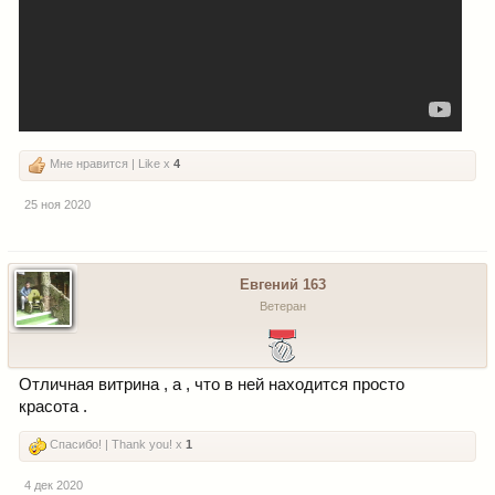
Мне нравится | Like x
4
25 ноя 2020
Евгений 163
Ветеран
Отличная витрина , а , что в ней находится просто
красота .
Спасибо! | Thank you! x
1
4 дек 2020