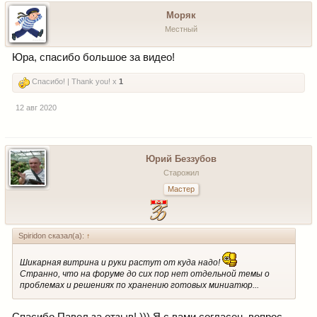
Моряк
Местный
Юра, спасибо большое за видео!
Спасибо! | Thank you! x
1
12 авг 2020
Юрий Беззубов
Старожил
Мастер
Spiridon сказал(а):
↑
Шикарная витрина и руки растут от куда надо!
Странно, что на форуме до сих пор нет отдельной темы о
проблемах и решениях по хранению готовых миниатюр...
Спасибо Павел за отзыв! ))) Я с вами согласен, вопрос