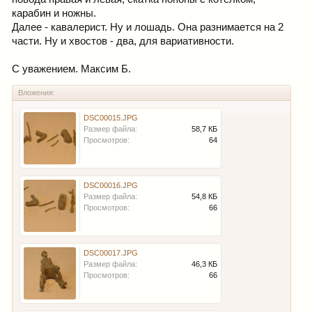
карабин и ножны.
Далее - кавалерист. Ну и лошадь. Она разнимается на 2
части. Ну и хвостов - два, для вариативности.
С уважением. Максим Б.
Вложения:
DSC00015.JPG
Размер файла:
58,7 КБ
Просмотров:
64
DSC00016.JPG
Размер файла:
54,8 КБ
Просмотров:
66
DSC00017.JPG
Размер файла:
46,3 КБ
Просмотров:
66