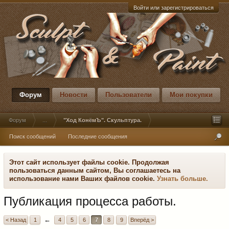
Войти или зарегистрироваться
Форум
Новости
Пользователи
Мои покупки
Форум
...
"Ход КонёмЪ". Скульптура.
Поиск сообщений
Последние сообщения
Этот сайт использует файлы cookie. Продолжая
пользоваться данным сайтом, Вы соглашаетесь на
использование нами Ваших файлов cookie.
Узнать больше.
Публикация процесса работы.
←
< Назад
1
4
5
6
7
8
9
Вперёд >