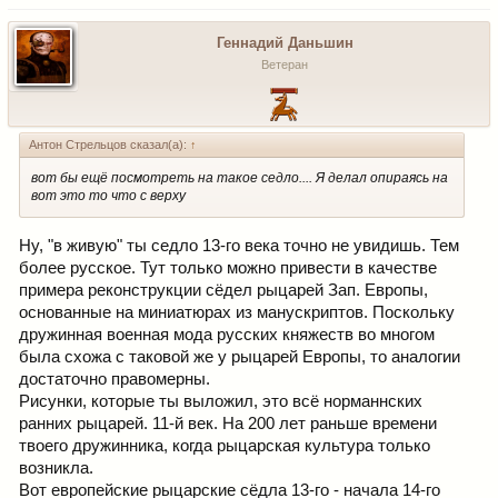
Геннадий Даньшин
Ветеран
Антон Стрельцов сказал(а):
↑
вот бы ещё посмотреть на такое седло.... Я делал опираясь на
вот это то что с верху
Ну, "в живую" ты седло 13-го века точно не увидишь. Тем
более русское. Тут только можно привести в качестве
примера реконструкции сёдел рыцарей Зап. Европы,
основанные на миниатюрах из манускриптов. Поскольку
дружинная военная мода русских княжеств во многом
была схожа с таковой же у рыцарей Европы, то аналогии
достаточно правомерны.
Рисунки, которые ты выложил, это всё норманнских
ранних рыцарей. 11-й век. На 200 лет раньше времени
твоего дружинника, когда рыцарская культура только
возникла.
Вот европейские рыцарские сёдла 13-го - начала 14-го