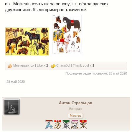
вв.. Можешь взять их за основу, т.к. сёдла русских
дружинников были примерно такими же.
Мне нравится | Like x
2
Спасибо! | Thank you! x
1
Последнее редактирование:
28 май 2020
28 май 2020
Антон Стрельцов
Ветеран
Мастер