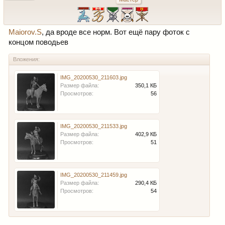
Maiorov.S
, да вроде все норм. Вот ещё пару фоток с
концом поводьев
Вложения:
IMG_20200530_211603.jpg
Размер файла:
350,1 КБ
Просмотров:
56
IMG_20200530_211533.jpg
Размер файла:
402,9 КБ
Просмотров:
51
IMG_20200530_211459.jpg
Размер файла:
290,4 КБ
Просмотров:
54