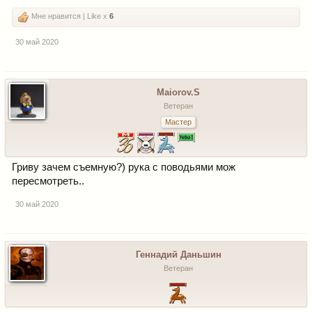
Мне нравится | Like x
6
30 май 2020
Maiorov.S
Ветеран
Мастер
Гриву зачем съемную?) рука с поводьями мож
пересмотреть..
30 май 2020
Геннадий Даньшин
Ветеран