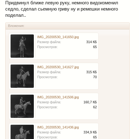
Придвинул ближе левую руку, немного видоизменил
седло, сделал сьемную гриву ну и ремешки немного
поделал..
Вложения:
IMG_20200530_141650.jpg
Размер файла:
314 КБ
Просмотров:
65
IMG_20200530_141627.jpg
Размер файла:
315 КБ
Просмотров:
70
IMG_20200530_141506.jpg
Размер файла:
160,7 КБ
Просмотров:
62
IMG_20200530_141436.jpg
Размер файла:
334,9 КБ
Просмотров:
65