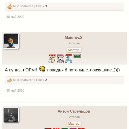
Мне нравится | Like x
3
30 май 2020
Maiorov.S
Ветеран
Мастер
А ну да.. нОРм!!
поводья б потоньше. поизяшние..))))
Мне нравится | Like x
2
30 май 2020
Антон Стрельцов
Ветеран
Мастер