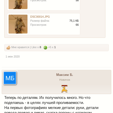
Просмотров:
58
DSC00014.JPG
Размер файла:
75,1 КБ
Просмотров:
66
Мне нравится | Like x
8
+5 x
1
1 июн 2020
Максим Б.
Новичок
Теперь по деталям. Их получилось много. Но что
поделаешь - в целях лучшей проливаемости.
На первых фотографиях мелкие детали: руки, детали
повода правая и левая, скатка попоны с котелком,