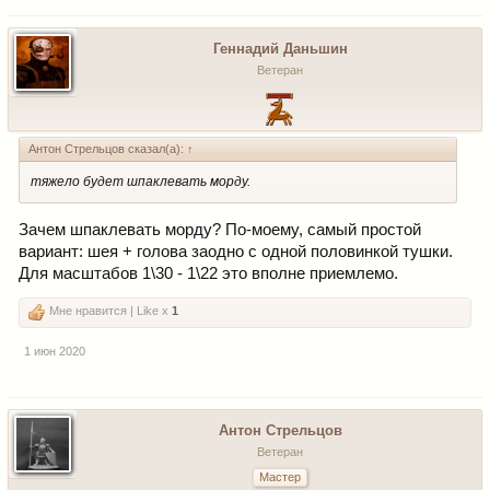
Геннадий Даньшин
Ветеран
Антон Стрельцов сказал(а):
↑
тяжело будет шпаклевать морду.
Зачем шпаклевать морду? По-моему, самый простой
вариант: шея + голова заодно с одной половинкой тушки.
Для масштабов 1\30 - 1\22 это вполне приемлемо.
Мне нравится | Like x
1
1 июн 2020
Антон Стрельцов
Ветеран
Мастер