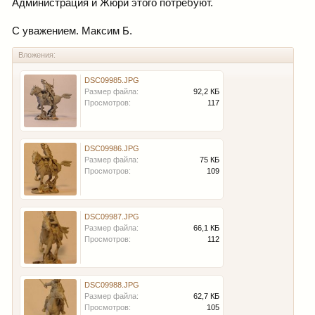
Администрация и Жюри этого потребуют.
С уважением. Максим Б.
Вложения:
DSC09985.JPG
Размер файла:
92,2 КБ
Просмотров:
117
DSC09986.JPG
Размер файла:
75 КБ
Просмотров:
109
DSC09987.JPG
Размер файла:
66,1 КБ
Просмотров:
112
DSC09988.JPG
Размер файла:
62,7 КБ
Просмотров:
105