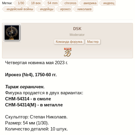
Метки:
1/30
18 век
54 mm
chronos
америка
индеец
индейский войны
индейцы
ирокез
николаев
DSK
Moderator
Команда форума
Мастер
Четвертая новинка мая 2023 г.
Ирокез (№4), 1750-60 гг.
Тираж ограничен.
Фигурка продается в двух вариантах:
CHM-54314 - в смоле
CHM-54314(M) - в металле
Скульптор: Степан Николаев.
Размер: 54 мм (1/30).
Количество деталей: 10 штук.