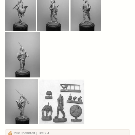
Мне нравится | Like x
3