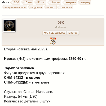
Метки:
1/30
18 век
54 mm
chronos
америка
индеец
индейский войны
индейцы
ирокез
николаев
DSK
Moderator
Команда форума
Мастер
Вторая новинка мая 2023 г.
Ирокез (№2) с охотничьим трофеем, 1750-60 гг.
Тираж ограничен.
Фигурка продается в двух вариантах:
CHM-54312 - в смоле
CHM-54312(M) - в металле
Скульптор: Степан Николаев.
Размер: 54 мм (1/30).
Количество деталей: 8 штук.