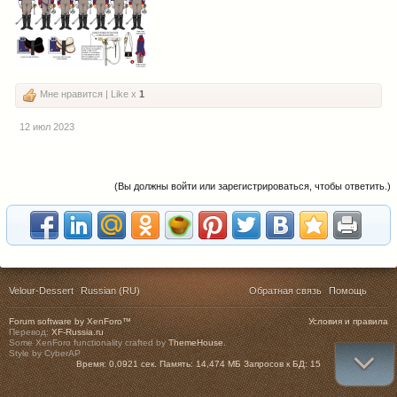
Мне нравится | Like x
1
12 июл 2023
(Вы должны войти или зарегистрироваться, чтобы ответить.)
Velour-Dessert
Russian (RU)
Обратная связь
Помощь
Forum software by XenForo™
Условия и правила
Перевод:
XF-Russia.ru
Some XenForo functionality crafted by
ThemeHouse
.
Style by CyberAP
Время:
0,0921 сек.
Память:
14,474 МБ
Запросов к БД:
15