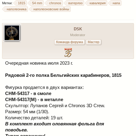
Метки:
1815
54 mm
chronos
ватерлоо
кавалерия
напа
наполеоника
наполеоновские войны
DSK
Moderator
Команда форума
Мастер
Очередная новинка июля 2023 г.
Рядовой 2-го полка Бельгийских карабинеров, 1815
Фигурка продается в двух вариантах:
CHM-54317 - в смоле
CHM-54317(M) - в металле
Скульптор: Лупанов Сергей и Chronos 3D Crew.
Размер: 54 мм (1/30).
Количество деталей: 19 шт.
В комплект входит оловянная фольга для
поводьев.