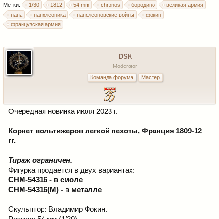
Метки:
1/30
1812
54 mm
chronos
бородино
великая армия
напа
наполеоника
наполеоновские войны
фокин
французская армия
DSK
Moderator
Команда форума
Мастер
Очередная новинка июля 2023 г.
Корнет вольтижеров легкой пехоты, Франция 1809-12
гг.
Тираж ограничен.
Фигурка продается в двух вариантах:
CHM-54316 - в смоле
CHM-54316(M) - в металле
Скульптор: Владимир Фокин.