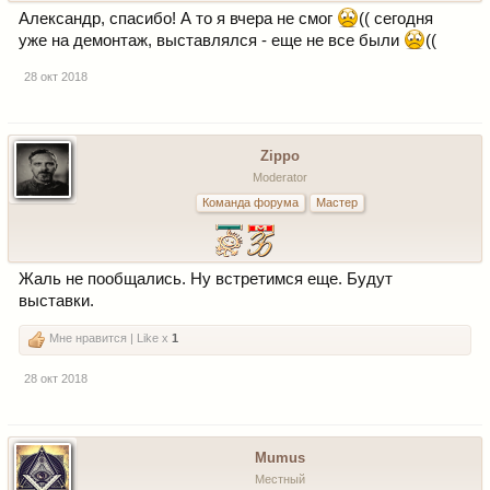
Александр, спасибо! А то я вчера не смог
(( сегодня
уже на демонтаж, выставлялся - еще не все были
((
28 окт 2018
Zippo
Moderator
Команда форума
Мастер
Жаль не пообщались. Ну встретимся еще. Будут
выставки.
Мне нравится | Like x
1
28 окт 2018
Mumus
Местный