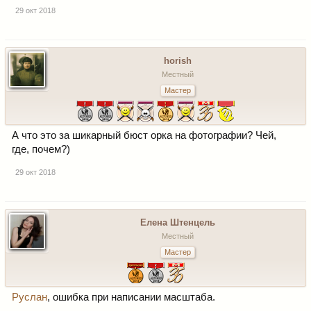
29 окт 2018
horish
Местный
Мастер
А что это за шикарный бюст орка на фотографии? Чей,
где, почем?)
29 окт 2018
Елена Штенцель
Местный
Мастер
Руслан
, ошибка при написании масштаба.