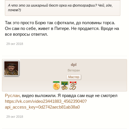
А что это за шикарный бюст орка на фотографии? Чей, где,
почем?)
Так это просто Борю так сфоткали, до половины торса.
Он сам по себе, живет в Питере. Не продается. Вроде на
все вопросы ответил.
29 окт 2018
dpl
Ветеран
Мастер
Руслан
, видео выложили. Я правда сам еще не смотрел
https://vk.com/video23441883_456239040?
api_access_key=0d2742aecb81ab38a0
29 окт 2018