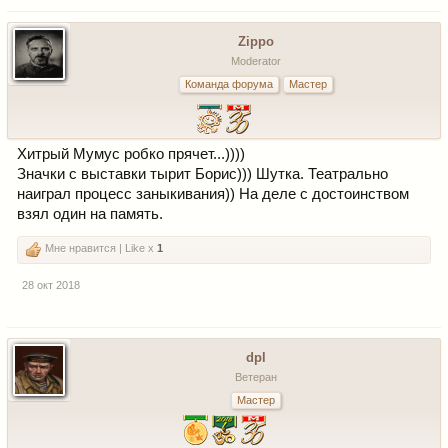
Zippo
Moderator
Команда форума
Мастер
Хитрый Мумус робко прячет...))))
Значки с выставки тырит Борис))) Шутка. Театрально
наиграл процесс заныкивания)) На деле с достоинством
взял один на память.
Мне нравится | Like x
1
28 окт 2018
dpl
Ветеран
Мастер