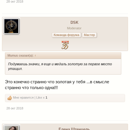
28 окт 2018
DSK
Moderator
Команда форума
Мастер
Mumus сказал(а):
↑
Подумаешь значки, я еще и медаль золотую за первое место
утащил.
Это конечко странно что золотая у тебя ...в смысле
странно что только одна!!!
Мне нравится | Like x
1
28 окт 2018
Елена Штенцель