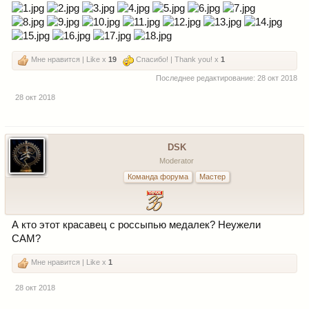
Мне нравится | Like x
19
Спасибо! | Thank you! x
1
Последнее редактирование:
28 окт 2018
28 окт 2018
DSK
Moderator
Команда форума
Мастер
А кто этот красавец с россыпью медалек? Неужели
CАМ?
Мне нравится | Like x
1
28 окт 2018