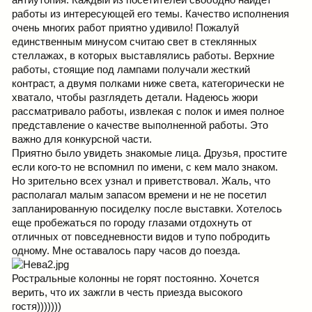
антиутопия. Каждый из посетителей свободно найдет
работы из интересующей его темы. Качество исполнения
очень многих работ приятно удивило! Пожалуй
единственным минусом считаю свет в стеклянных
стеллажах, в которых выставлялись работы. Верхние
работы, стоящие под лампами получали жесткий
контраст, а двумя полками ниже света, категорически не
хватало, чтобы разглядеть детали. Надеюсь жюри
рассматривало работы, извлекая с полок и имея полное
представление о качестве выполненной работы. Это
важно для конкурсной части.
Приятно было увидеть знакомые лица. Друзья, простите
если кого-то не вспомнил по имени, с кем мало знаком.
Но зрительно всех узнал и приветствовал. Жаль, что
располагал малым запасом времени и не не посетил
запланированную посиделку после выставки. Хотелось
еще пробежаться по городу глазами отдохнуть от
отличных от повседневности видов и тупо побродить
одному. Мне оставалось пару часов до поезда.
Ростральные колонны не горят постоянно. Хочется
верить, что их зажгли в честь приезда высокого
гостя)))))))