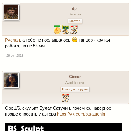
dpl
Ветеран
Мастер
Руслан
, а тебе не послышалось
танцор - крутая
работа, но не 54 мм
29 окт 2018
Gissar
Administrator
Команда форума
Орк 1/6, скульпт Булат Сатучин, почем хз, наверное
проще спросить у автора
https://vk.com/b.satuchin