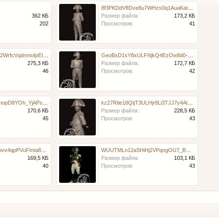
8f3PKDdVfIDve8u7WHzs0q1AuaKatYxq0MRjY9IYvr2SH1gsUddd3GFFbDyiVm-W_go7BP6VAeIw6yc0MwaEhd2Z.jpg
362 КБ
Размер файла:
173,2 КБ
202
Просмотров:
41
F4QQFDBINXCCs2WrfcVqdrmsiIpEIdKX4UavMoiy70zDySkLp66M5vlQctinyukhtDJHUbjt-S7dU9tVhr3ZQqji.jpg
GeoBxD1sY8xULFNjkQ4EzOw8d0-eUpwoMM3lsiwtROXwbPIL8tJZPKX3rCKAn-oaJn1Yhw9LNhV_PGAI3E8il_Rp.jpg
275,3 КБ
Размер файла:
172,7 КБ
46
Просмотров:
42
KHxl4QuAn4uJPcmopD8YOh_YjAPsi14vdAjREueSepZbLlipamROF-f1efgXyAYrk-oDC1lbCcpcE-sHy1uo2kKL.jpg
kz27Rtie18QtjT3ULHjr8Li3TJJ7y4AlZYSupJc1kAHCO8eEiTTyANYYT79_qWkTQIRzmrNt1ANNh2_JjD_uty5x.jpg
170,6 КБ
Размер файла:
228,5 КБ
45
Просмотров:
43
OC8vFaO6MiiE1Bbvv4qpPVuFInta8HpXMNHh66ic7zaUarZygHD3xoIt7NuYFyrzvDQ6mBBpxveRzqrApbm0gBsC.jpg
WUUTMLn12aSHiHj2VPqngOU7_Bmo-gpHmjsDEtx12ebXchhO4e2O4iPOqWimt-PG_gOVJ-Tw1ApRTtfdfCYTTsDr.jpg
169,5 КБ
Размер файла:
103,1 КБ
40
Просмотров:
43