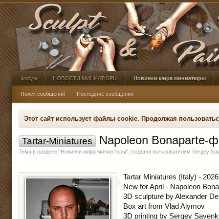
Форум
НОВОСТИ МИНИАТЮРЫ
Новинки мира миниатюры
Поиск сообщений
Последние сообщения
Этот сайт использует файлы cookie. Продолжая пользовать
Napoleon Bonaparte-ф
Tartar-Miniatures
Тема в разделе "
Новинки мира миниатюры
", создана пользователем
Sergey Sa
Tartar Miniatures (Italy) - 2026
New for April - Napoleon Bona
3D sculpture by Alexander De
Box art from Vlad Alymov
3D printing by Sergey Saven