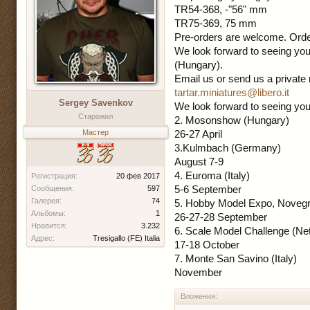
TR54-368, -"56" mm
TR75-369, 75 mm
Pre-orders are welcome. Orders
We look forward to seeing you
(Hungary).
Email us or send us a privat
tartar.miniatures@libero.it
Sergey Savenkov
We look forward to seeing you 
Старожил
2. Mosonshow (Hungary)
Мастер
26-27 April
3.Kulmbach (Germany)
August 7-9
4. Euroma (Italy)
Регистрация:
20 фев 2017
5-6 September
Сообщения:
597
Галерея:
74
5. Hobby Model Expo, Novegro
Альбомы:
1
26-27-28 September
Нравится:
3.232
6. Scale Model Challenge (Ne
Адрес:
Tresigallo (FE) Italia
17-18 October
7. Monte San Savino (Italy)
November
Вложения: