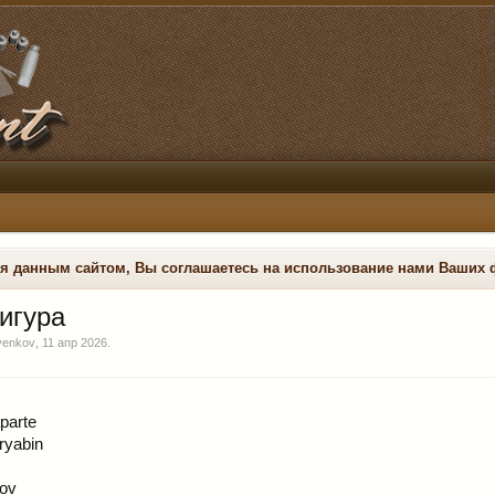
ся данным сайтом, Вы соглашаетесь на использование нами Ваших 
игура
venkov
,
11 апр 2026
.
parte
ryabin
kov