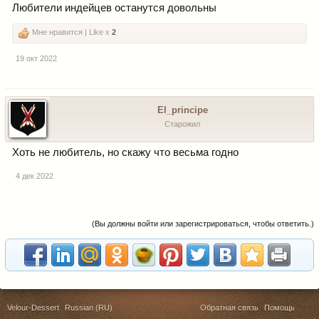
Любители индейцев останутся довольны
Мне нравится | Like x
2
19 окт 2022
El_principe
Старожил
Хоть не любитель, но скажу что весьма годно
4 дек 2022
(Вы должны войти или зарегистрироваться, чтобы ответить.)
Velour-Dessert
Russian (RU)
Обратная связь
Помощь