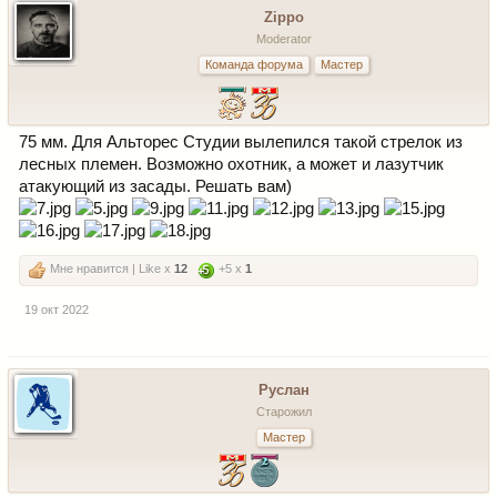
Zippo
Moderator
Команда форума
Мастер
75 мм. Для Альторес Студии вылепился такой стрелок из
лесных племен. Возможно охотник, а может и лазутчик
атакующий из засады. Решать вам)
Мне нравится | Like x
12
+5 x
1
19 окт 2022
Руслан
Старожил
Мастер