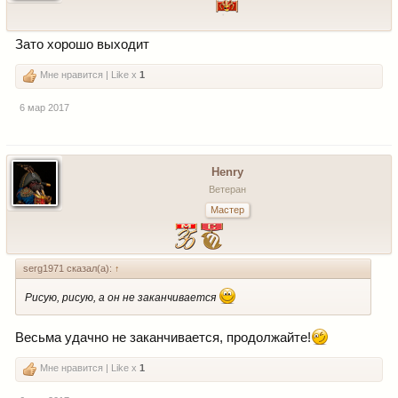
Зато хорошо выходит
Мне нравится | Like x
1
6 мар 2017
Henry
Ветеран
Мастер
serg1971 сказал(а):
↑
Рисую, рисую, а он не заканчивается
Весьма удачно не заканчивается, продолжайте!
Мне нравится | Like x
1