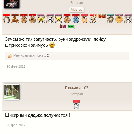
Ветеран
Мастер
Зачем же так запугивать, руки задрожали, пойду
штриховкой займусь
Мне нравится | Like x
2
26 фев 2017
Евгений 163
Ветеран
Шикарный дядька получается !
26 фев 2017