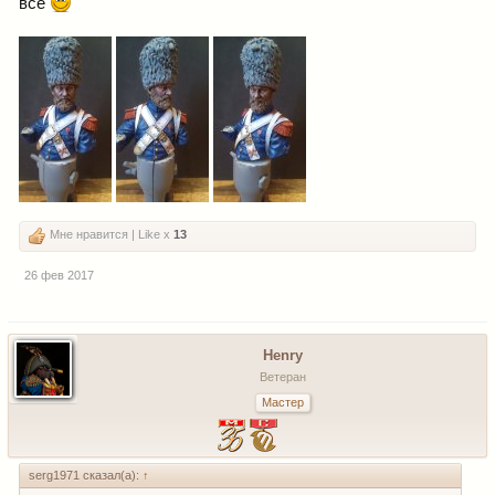
все
Мне нравится | Like x
13
26 фев 2017
Henry
Ветеран
Мастер
serg1971 сказал(а):
↑