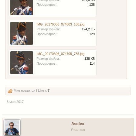
Просмотров:
138
IMG_20170306_074603_108.jpg
Размер файла:
124,2 КБ
Просмотров:
129
IMG_20170306_074705_755.jpg
Размер файла:
138 КБ
Просмотров:
114
Мне нравится | Like x
7
6 мар 2017
Asolex
Участник