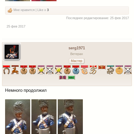
Мне нравится | Like x
3
Последнее редактирование:
25 фев 2017
25 фев 2017
serg1971
Ветеран
Мастер
Немного продолжил