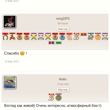
6 мар 2017
serg1971
Ветеран
Мастер
Спасибо
!
6 мар 2017
Antic
Участник
Мастер
Взгляд как живой) Очень интересно, атмосферный бюст)