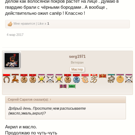
делом как волосяной покров растёт на лице . Думаю в
гвардию брали с чёрными бородами . А вообще ,
действительно ожил сапёр ! Классно !
Мне нравится | Like x
1
4 мар 2017
serg1971
Ветеран
Мастер
Сергей Cаратов сказал(а):
↑
Добрый день. Простите,чем расписываете
(масло,эмаль,акрил)?
Акрил и масло.
Продолжаю по чуть-чуть