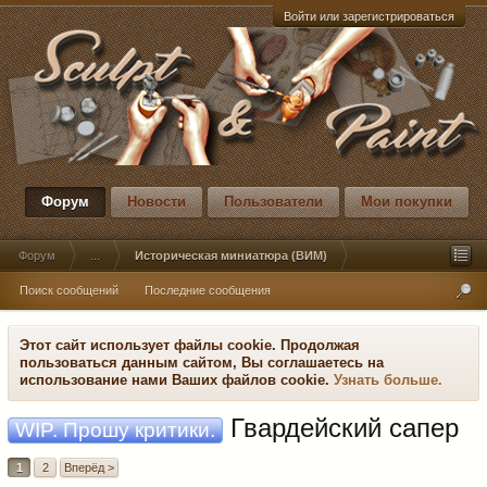
Войти или зарегистрироваться
Форум
Новости
Пользователи
Мои покупки
Форум
...
Историческая миниатюра (ВИМ)
Поиск сообщений
Последние сообщения
Этот сайт использует файлы cookie. Продолжая
пользоваться данным сайтом, Вы соглашаетесь на
использование нами Ваших файлов cookie.
Узнать больше.
Гвардейский сапер
WIP. Прошу критики.
1
2
Вперёд >