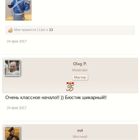
Мне нравится | Like x
13
24 фев 2017
Oleg P.
Moderator
Мастер
Очень классное начало!! )) Бюстик шикарный!!
24 фев 2017
svt
Местный