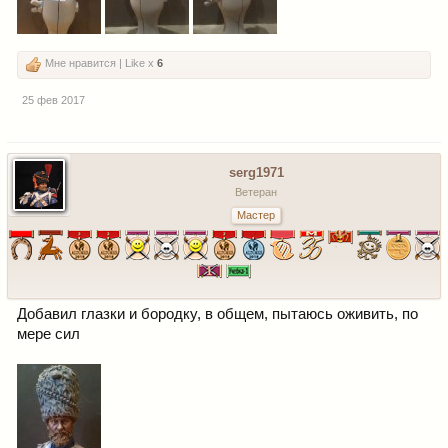
Мне нравится | Like x
6
25 фев 2017
serg1971
Ветеран
Мастер
Добавил глазки и бородку, в общем, пытаюсь оживить, по
мере сил