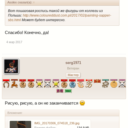
Asolex сказал(а):
↑
Вот пошаговая роспись такой же фигуры от коллеги из
Польши:
http://www.coloureddust.com.pl/2017/02/painting-sapper-
sbs.html
Может будет интересно.
Спасибо! Конечно, да!
4 мар 2017
serg1971
Ветеран
Мастер
Рисую, рисую, а он не заканчивается
Вложения:
IMG_20170306_074518_236.jpg
Размер файла:
134,9 КБ