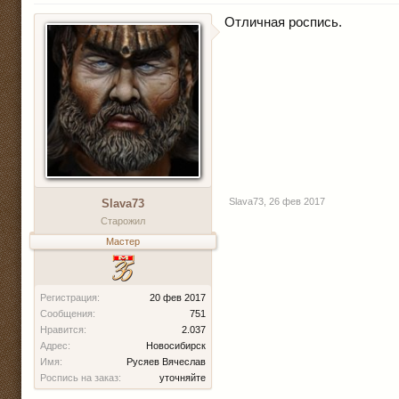
Отличная роспись.
Slava73
,
26 фев 2017
Slava73
Старожил
Мастер
Регистрация:
20 фев 2017
Сообщения:
751
Нравится:
2.037
Адрес:
Новосибирск
Имя:
Русяев Вячеслав
Роспись на заказ:
уточняйте