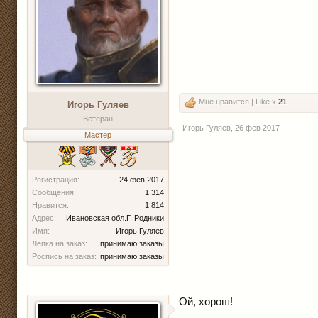
Мне нравится | Like x
21
Игорь Гуляев
Ветеран
Игорь Гуляев
,
26 фев 2017
Мастер
Регистрация:
24 фев 2017
Сообщения:
1.314
Нравится:
1.814
Адрес:
Ивановская обл.Г. Родники
Имя:
Игорь Гуляев
Лепка на заказ:
принимаю заказы
Роспись на заказ:
принимаю заказы
Ой, хорош!