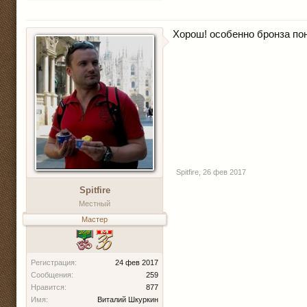
Хорош! особенно бронза пон
Spitfire
,
26 фев 2017
Spitfire
Местный
Мастер
Регистрация:
24 фев 2017
Сообщения:
259
Нравится:
877
Имя:
Виталий Шкуркин