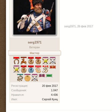
serg1971
,
26 фев 2017
serg1971
Ветеран
Мастер
Регистрация:
20 фев 2017
Сообщения:
1.047
Нравится:
4.436
Имя:
Сергей Кунц