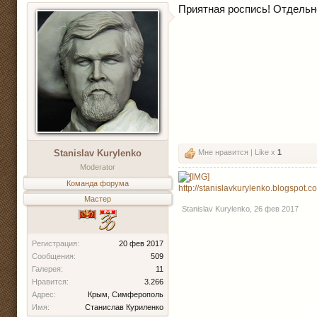
Приятная роспись! Отдельн
Stanislav Kurylenko
Мне нравится | Like x
1
Moderator
Команда форума
http://stanislavkurylenko.blogspot.c
Мастер
Stanislav Kurylenko
,
26 фев 2017
Регистрация:
20 фев 2017
Сообщения:
509
Галерея:
11
Нравится:
3.266
Адрес:
Крым, Симферополь
Имя:
Станислав Куриленко