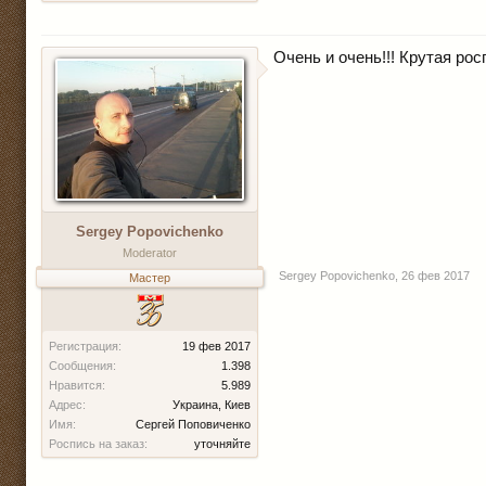
Очень и очень!!! Крутая росп
Sergey Popovichenko
Moderator
Sergey Popovichenko
,
26 фев 2017
Мастер
Регистрация:
19 фев 2017
Сообщения:
1.398
Нравится:
5.989
Адрес:
Украина, Киев
Имя:
Сергей Поповиченко
Роспись на заказ:
уточняйте