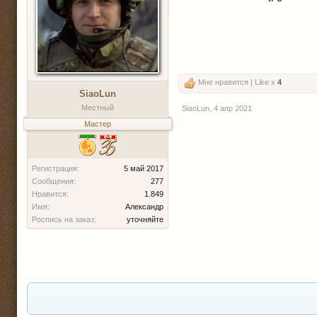
Мне нравится | Like x
4
SiaoLun
Местный
SiaoLun
,
4 апр 2021
Мастер
Регистрация:
5 май 2017
Сообщения:
277
Нравится:
1.849
Имя:
Александр
Роспись на заказ:
уточняйте