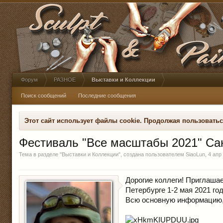
Форум
РАЗНОЕ
Выставки и Коллекции
Поиск сообщений
Последние сообщения
Этот сайт использует файлы cookie. Продолжая пользовать
Фестиваль "Все масштабы 2021" Сан
Тема в разделе "
Выставки и Коллекции
", создана пользователем
SiaoLun
,
4 апр
Дорогие коллеги! Приглашае
Петербурге 1-2 мая 2021 год
Всю основную информацию, 