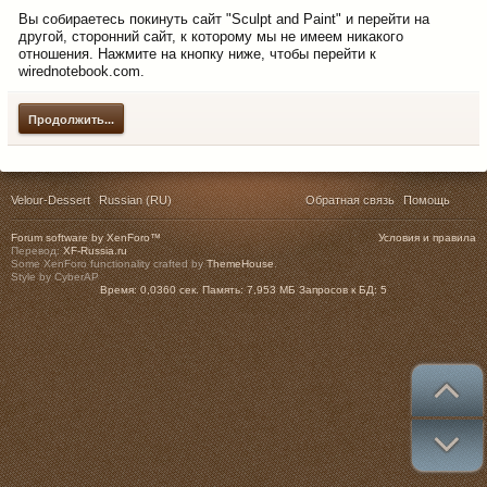
Вы собираетесь покинуть сайт "Sculpt and Paint" и перейти на
другой, сторонний сайт, к которому мы не имеем никакого
отношения. Нажмите на кнопку ниже, чтобы перейти к
wirednotebook.com.
Продолжить...
Velour-Dessert
Russian (RU)
Обратная связь
Помощь
Forum software by XenForo™
Условия и правила
Перевод:
XF-Russia.ru
Some XenForo functionality crafted by
ThemeHouse
.
Style by CyberAP
Время:
0,0360 сек.
Память:
7,953 МБ
Запросов к БД:
5